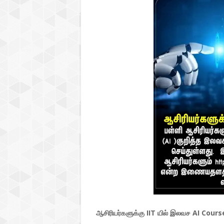
ஆசிரியர்களுக்கு IIT யில் இலவச AI Courses