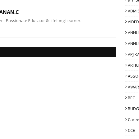
ADMI
ANAN.C
 - Passionate Educator & Lifelong Learner.
AIDE
ANNU
ANNU
APJ K
ARTIC
ASSO
AWAR
BEO
BUDG
Caree
CCE