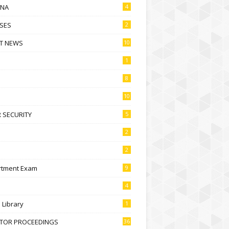
NA
4
SES
2
T NEWS
10
1
8
10
 SECURITY
5
2
2
rtment Exam
9
4
l Library
1
CTOR PROCEEDINGS
36