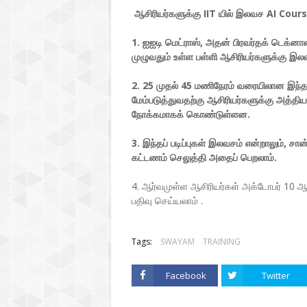
ஆசிரியர்களுக்கு IIT யில் இலவச AI Course
1. ஐஐடி மெட்ராஸ், அதன் பிரவர்தக் டெக்னா
முழுவதும் உள்ள பள்ளி ஆசிரியர்களுக்கு இ
2. 25 முதல் 45 மணிநேரம் வரையிலான இந்தப் பட
மேம்படுத்துவதற்கு ஆசிரியர்களுக்கு அத்
நோக்கமாகக் கொண்டுள்ளன.
3. இந்தப் படிப்புகள் இலவசம் என்றாலும், சான்
கட்டணம் செலுத்தி அதைப் பெறலாம்.
4. ஆர்வமுள்ள ஆசிரியர்கள் அக்டோபர் 10 
பதிவு செய்யலாம் .
Tags:
SWAYAM
TRAINING
Facebook
Twitter