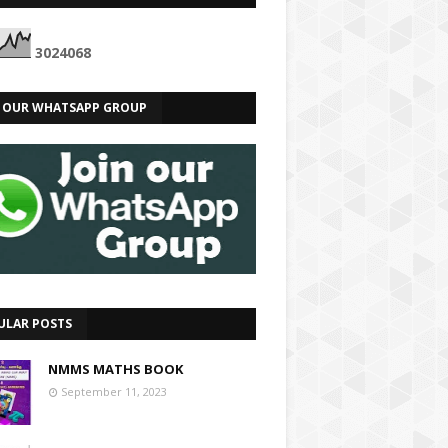
3
0
2
4
0
6
8
N OUR WHATSAPP GROUP
ULAR POSTS
NMMS MATHS BOOK
September 11, 2023