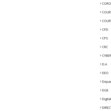
CORO
COUR
COUR
CPD
CPS
CRC
CYBER
D.A
DEO
Depa
DGE
Digita
DIRE