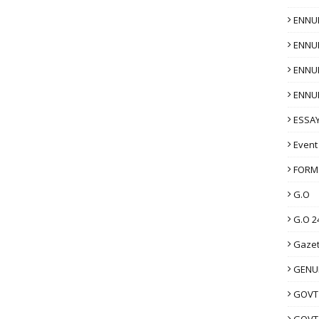
ENNU
ENNU
ENNU
ENNU
ESSAY
Event
FORM
G.O
G.O 2
Gazet
GENUI
GOVT
GOVT