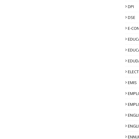
DPI
DSE
E-CO
EDUCA
EDUC
EDUD
ELECT
EMIS
EMPL
EMPL
ENGL
ENGLI
ENNU