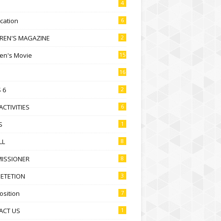
4
ication
6
DREN'S MAGAZINE
2
ren's Movie
15
16
 6
2
ACTIVITIES
6
S
1
LL
8
ISSIONER
8
ETETION
3
sition
7
ACT US
1