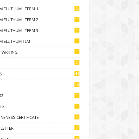
M ELUTHUM - TERM 1
5
M ELUTHUM - TERM 2
11
M ELUTHUM - TERM 3
5
M ELUTHUM TLM
1
 WRITING
1
2
S
44
16
43
1
te
1
NENESS CERTIFICATE
5
 LETTER
2
 NEWS
6