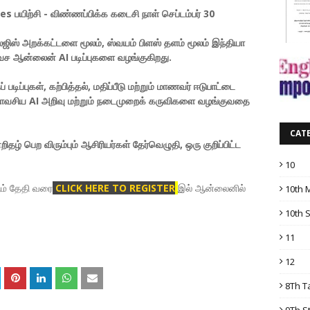
s பயிற்சி - விண்ணப்பிக்க கடைசி நாள் செப்டம்பர் 30
லஜிஸ் அறக்கட்டளை மூலம், ஸ்வயம் பிளஸ் தளம் மூலம் இந்தியா
லவச ஆன்லைன் AI படிப்புகளை வழங்குகிறது.
ிப்புகள், கற்பித்தல், மதிப்பீடு மற்றும் மாணவர் ஈடுபாட்டை
தியாவசிய AI அறிவு மற்றும் நடைமுறைக் கருவிகளை வழங்குவதை
CAT
றிதழ் பெற விரும்பும் ஆசிரியர்கள் தேர்வெழுதி, ஒரு குறிப்பிட்ட
10
ஆம் தேதி வரை
CLICK HERE TO REGISTER
இல் ஆன்லைனில்
10th 
10th 
11
12
8Th T
9Th S