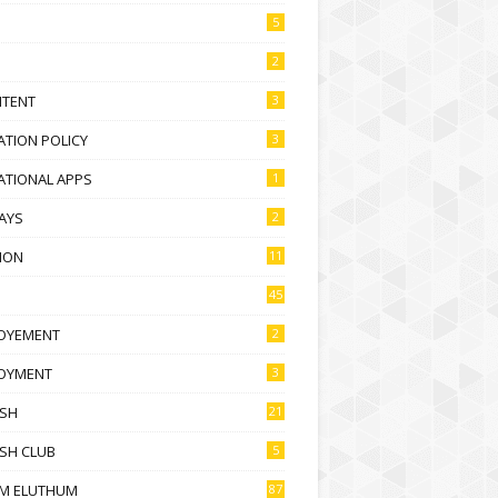
5
2
NTENT
3
TION POLICY
3
ATIONAL APPS
1
AYS
2
ION
11
45
OYEMENT
2
OYMENT
3
ISH
21
SH CLUB
5
M ELUTHUM
87