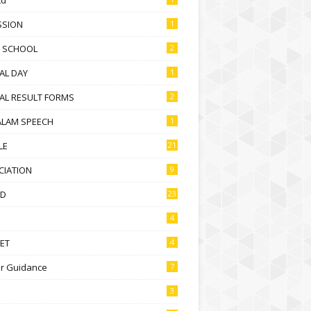
SSION
1
D SCHOOL
2
AL DAY
1
AL RESULT FORMS
2
ALAM SPEECH
1
LE
21
CIATION
9
D
23
4
ET
4
r Guidance
7
3