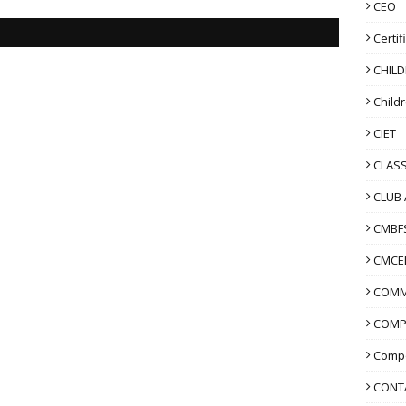
CEO
Certif
CHIL
Child
CIET
CLASS
CLUB 
CMBF
CMCE
COMM
COMP
Compo
CONT