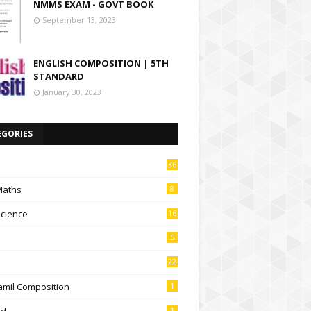
NMMS EXAM - GOVT BOOK
September 13, 2023
ENGLISH COMPOSITION | 5TH
STANDARD
January 30, 2023
EGORIES
36
Maths
8
Science
16
5
22
amil Composition
1
td
1