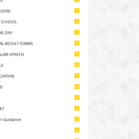
SSION
1
D SCHOOL
2
AL DAY
1
AL RESULT FORMS
2
ALAM SPEECH
1
LE
21
CIATION
9
D
23
4
ET
4
r Guidance
7
3