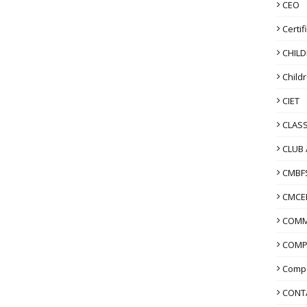
CEO
Certif
CHIL
Child
CIET
CLASS
CLUB 
CMBF
CMCE
COMM
COMP
Compo
CONT