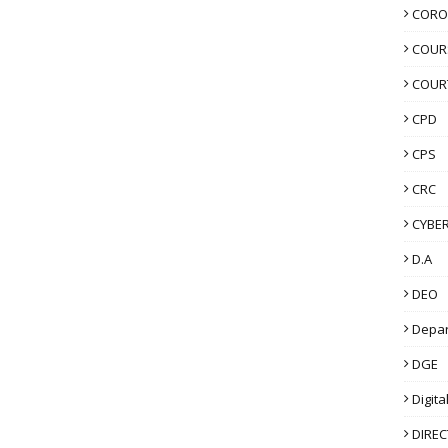
CORO
COUR
COUR
CPD
CPS
CRC
CYBER
D.A
DEO
Depa
DGE
Digita
DIRE