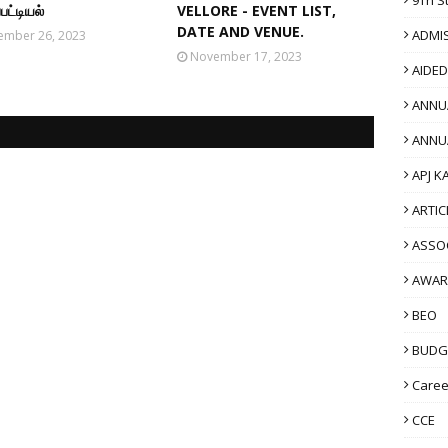
பட்டியல்
VELLORE - EVENT LIST,
DATE AND VENUE.
ADMI
ember 26, 2023
November 17, 2023
AIDE
ANNU
ANNU
APJ K
ARTIC
ASSO
AWAR
BEO
BUDG
Caree
CCE