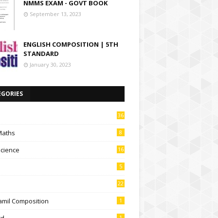
NMMS EXAM - GOVT BOOK
September 13, 2023
ENGLISH COMPOSITION | 5TH
STANDARD
January 30, 2023
EGORIES
36
Maths
8
Science
16
5
22
amil Composition
1
td
1