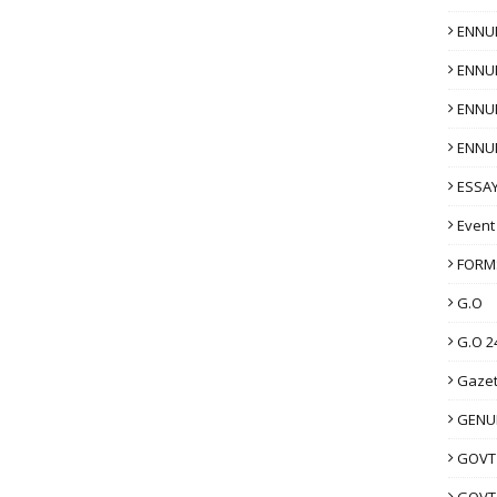
ENNU
ENNU
ENNU
ENNU
ESSAY
Event
FORM
G.O
G.O 2
Gazet
GENUI
GOVT
GOVT