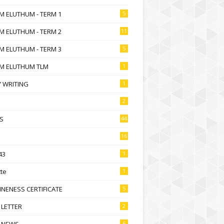
M ELUTHUM - TERM 1
5
M ELUTHUM - TERM 2
11
M ELUTHUM - TERM 3
5
M ELUTHUM TLM
1
 WRITING
1
2
S
44
16
43
1
te
1
NENESS CERTIFICATE
5
 LETTER
2
 NEWS
6