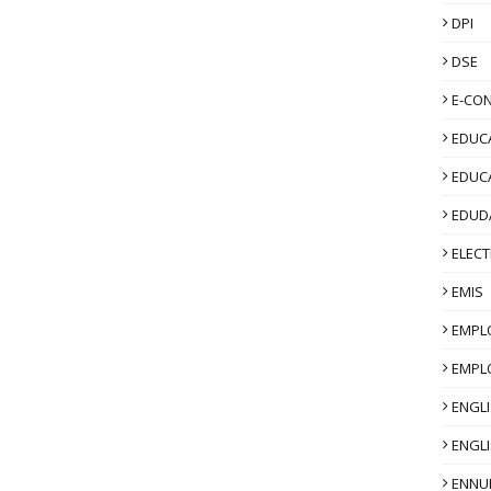
DPI
DSE
E-CO
EDUCA
EDUC
EDUD
ELECT
EMIS
EMPL
EMPL
ENGL
ENGLI
ENNU