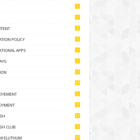
5
2
NTENT
3
TION POLICY
3
ATIONAL APPS
1
AYS
2
ION
11
45
OYEMENT
2
OYMENT
3
ISH
21
SH CLUB
5
M ELUTHUM
87