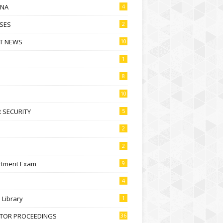
NA
4
SES
2
T NEWS
10
1
8
10
 SECURITY
5
2
2
rtment Exam
9
4
l Library
1
CTOR PROCEEDINGS
36