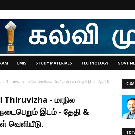
EXAM
EMIS
STUDY MATERIALS
TECHNOLOGY
GOVT N
alai Thiruvizha - மாநில அளவிலான போட்டிகள் நடைபெறும் இடம் - தேதி &
C.S
i Thiruvizha - மாநில
டைபெறும் இடம் - தேதி &
ள் வெளியீடு.
TOT