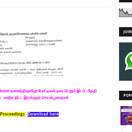
JOI
ிலான கலைத்திருவிழா போட்டிகள் நடைபெறும் இடம் - தேதி
POP
ு - மாநில திட்ட இயக்குநர் செயல்முறைகள்
D Proceedings
Download here
-