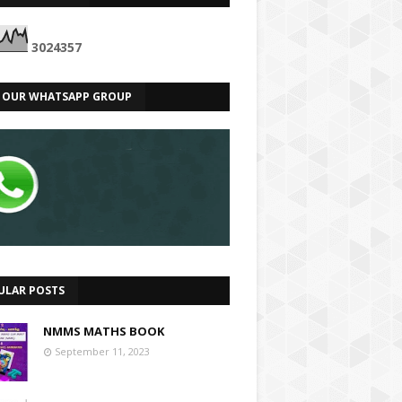
3
0
2
4
3
5
7
N OUR WHATSAPP GROUP
ULAR POSTS
NMMS MATHS BOOK
September 11, 2023