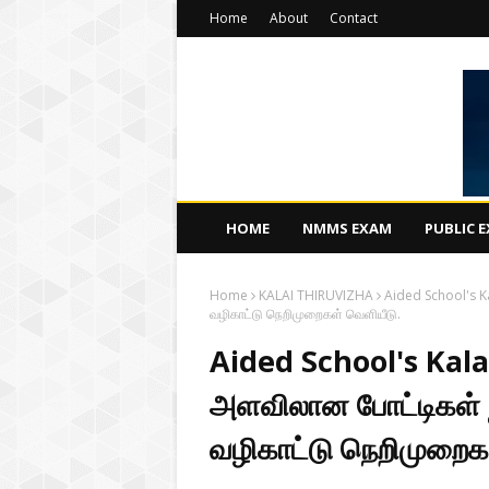
Home
About
Contact
HOME
NMMS EXAM
PUBLIC 
Home
KALAI THIRUVIZHA
Aided School's K
வழிகாட்டு நெறிமுறைகள் வெளியீடு.
Aided School's Kala
அளவிலான போட்டிகள் ந
வழிகாட்டு நெறிமுறைக