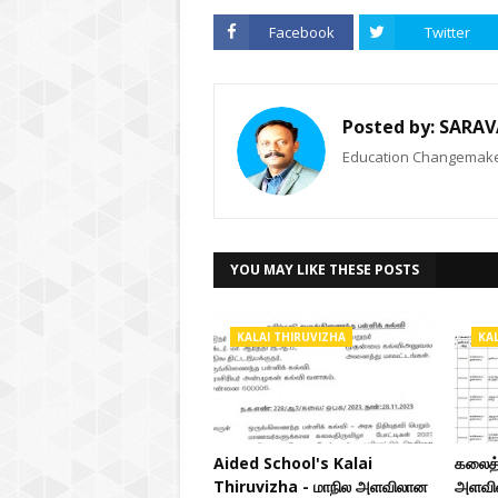
Facebook
Twitter
Posted by:
SARAV
Education Changemaker
YOU MAY LIKE THESE POSTS
KALAI THIRUVIZHA
KA
Aided School's Kalai
கலைத் 
Thiruvizha - மாநில அளவிலான
அளவில