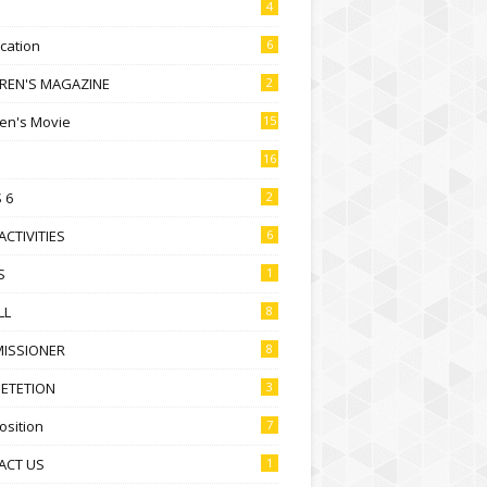
4
ication
6
DREN'S MAGAZINE
2
ren's Movie
15
16
 6
2
ACTIVITIES
6
S
1
LL
8
ISSIONER
8
ETETION
3
sition
7
ACT US
1