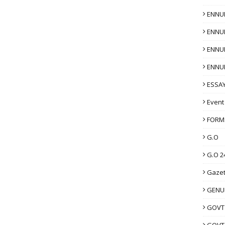
ENNU
ENNU
ENNU
ENNU
ESSAY
Event
FORM
G.O
G.O 2
Gazet
GENUI
GOVT
GOVT