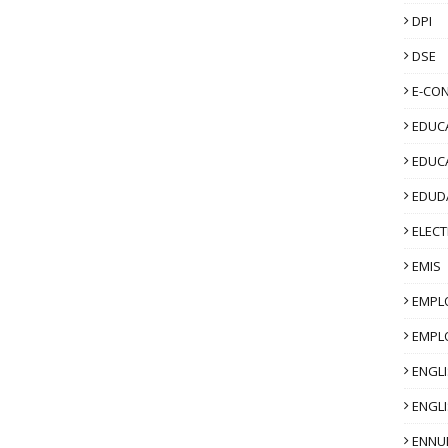
DPI
DSE
E-CO
EDUCA
EDUC
EDUD
ELECT
EMIS
EMPL
EMPL
ENGL
ENGLI
ENNU