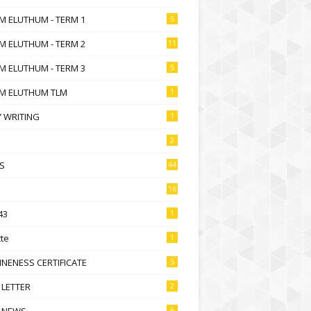
M ELUTHUM - TERM 1
5
M ELUTHUM - TERM 2
11
M ELUTHUM - TERM 3
5
M ELUTHUM TLM
1
 WRITING
1
2
S
44
16
43
1
te
1
NENESS CERTIFICATE
5
 LETTER
2
 NEWS
6