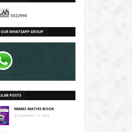
3
0
2
2
9
9
8
N OUR WHATSAPP GROUP
ULAR POSTS
NMMS MATHS BOOK
September 11, 2023