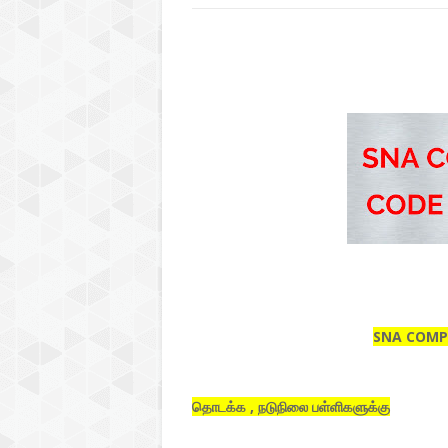
SNA COMP
தொடக்க , நடுநிலை பள்ளிகளுக்கு