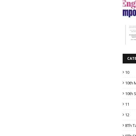
CAT
10
10th 
10th 
11
12
8Th T
9Th S