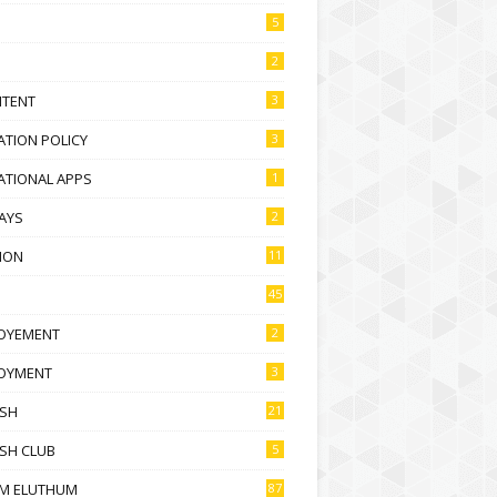
5
2
NTENT
3
TION POLICY
3
ATIONAL APPS
1
AYS
2
ION
11
45
OYEMENT
2
OYMENT
3
ISH
21
SH CLUB
5
M ELUTHUM
87