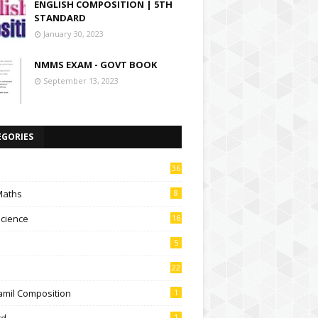
ENGLISH COMPOSITION | 5TH
STANDARD
January 30, 2023
NMMS EXAM - GOVT BOOK
September 13, 2023
EGORIES
36
Maths
8
Science
16
5
22
amil Composition
1
td
1