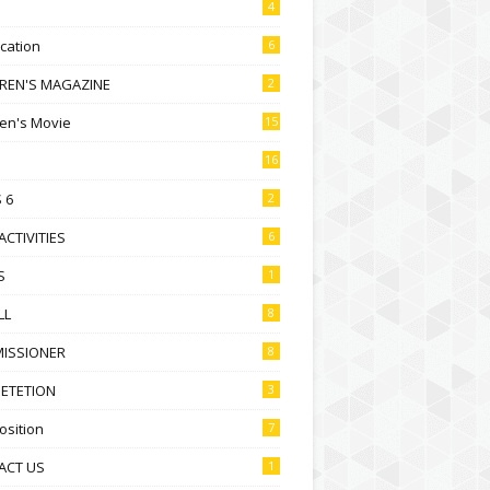
4
ication
6
DREN'S MAGAZINE
2
ren's Movie
15
16
 6
2
ACTIVITIES
6
S
1
LL
8
ISSIONER
8
ETETION
3
sition
7
ACT US
1