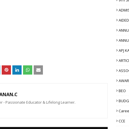
ADMI
AIDE
ANNU
ANNU
APJ K
ARTIC
ASSO
AWAR
BEO
ANAN.C
BUDG
 - Passionate Educator & Lifelong Learner.
Caree
CCE