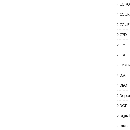
CORO
COUR
COUR
CPD
CPS
CRC
CYBER
D.A
DEO
Depa
DGE
Digita
DIRE