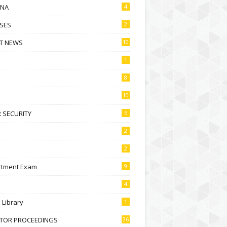
NA
4
SES
2
T NEWS
10
1
8
10
 SECURITY
5
2
2
rtment Exam
9
4
l Library
1
CTOR PROCEEDINGS
36