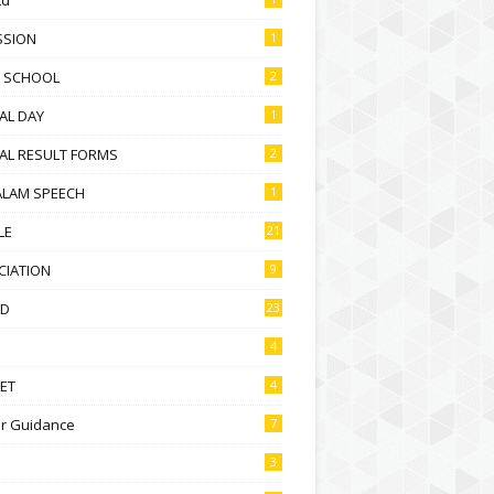
SSION
1
D SCHOOL
2
AL DAY
1
AL RESULT FORMS
2
ALAM SPEECH
1
LE
21
CIATION
9
D
23
4
ET
4
r Guidance
7
3