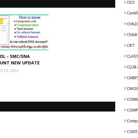
CEO
Certif
A
CHIL
Child
CIET
CLASS
OL - SMC/SNA
UNT NEW UPDATE
CLUB 
h 23, 2023
CMBF
CMCE
COMM
COMP
Compo
CONT