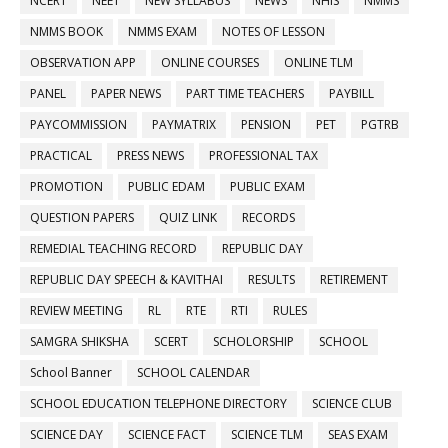
NCERT
NEET
NEW SYLLABUS
NEWS
NHIS
NMMS
NMMS BOOK
NMMS EXAM
NOTES OF LESSON
OBSERVATION APP
ONLINE COURSES
ONLINE TLM
PANEL
PAPER NEWS
PART TIME TEACHERS
PAYBILL
PAYCOMMISSION
PAYMATRIX
PENSION
PET
PGTRB
PRACTICAL
PRESS NEWS
PROFESSIONAL TAX
PROMOTION
PUBLIC EDAM
PUBLIC EXAM
QUESTION PAPERS
QUIZ LINK
RECORDS
REMEDIAL TEACHING RECORD
REPUBLIC DAY
REPUBLIC DAY SPEECH & KAVITHAI
RESULTS
RETIREMENT
REVIEW MEETING
RL
RTE
RTI
RULES
SAMGRA SHIKSHA
SCERT
SCHOLORSHIP
SCHOOL
School Banner
SCHOOL CALENDAR
SCHOOL EDUCATION TELEPHONE DIRECTORY
SCIENCE CLUB
SCIENCE DAY
SCIENCE FACT
SCIENCE TLM
SEAS EXAM