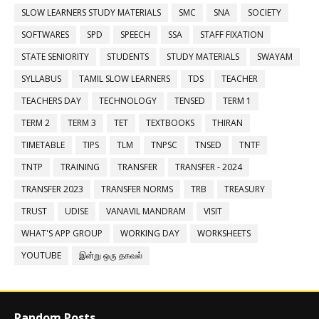
SLOW LEARNERS STUDY MATERIALS
SMC
SNA
SOCIETY
SOFTWARES
SPD
SPEECH
SSA
STAFF FIXATION
STATE SENIORITY
STUDENTS
STUDY MATERIALS
SWAYAM
SYLLABUS
TAMIL SLOW LEARNERS
TDS
TEACHER
TEACHERS DAY
TECHNOLOGY
TENSED
TERM 1
TERM 2
TERM 3
TET
TEXTBOOKS
THIRAN
TIMETABLE
TIPS
TLM
TNPSC
TNSED
TNTF
TNTP
TRAINING
TRANSFER
TRANSFER - 2024
TRANSFER 2023
TRANSFER NORMS
TRB
TREASURY
TRUST
UDISE
VANAVIL MANDRAM
VISIT
WHAT'S APP GROUP
WORKING DAY
WORKSHEETS
YOUTUBE
இன்று ஒரு தகவல்
Random Posts