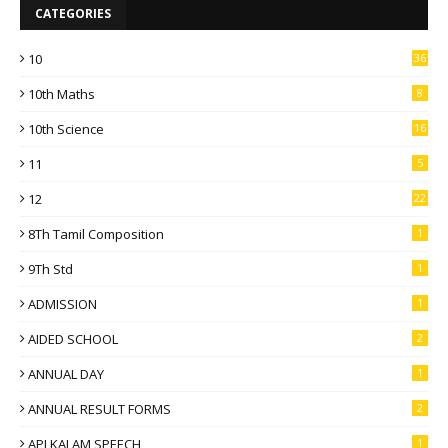
CATEGORIES
10
36
10th Maths
8
10th Science
16
11
5
12
22
8Th Tamil Composition
1
9Th Std
1
ADMISSION
1
AIDED SCHOOL
2
ANNUAL DAY
1
ANNUAL RESULT FORMS
2
APJ KALAM SPEECH
1