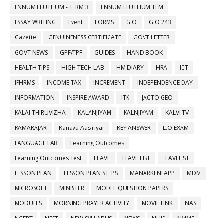
ENNUM ELUTHUM - TERM 3
ENNUM ELUTHUM TLM
ESSAY WRITING
Event
FORMS
G.O
G.O 243
Gazette
GENUINENESS CERTIFICATE
GOVT LETTER
GOVT NEWS
GPF/TPF
GUIDES
HAND BOOK
HEALTH TIPS
HIGH TECH LAB
HM DIARY
HRA
ICT
IFHRMS
INCOME TAX
INCREMENT
INDEPENDENCE DAY
INFORMATION
INSPIRE AWARD
ITK
JACTO GEO
KALAI THIRUVIZHA
KALANJIYAM
KALNJIYAM
KALVI TV
KAMARAJAR
Kanavu Aasiriyar
KEY ANSWER
L.O.EXAM
LANGUAGE LAB
Learning Outcomes
Learning Outcomes Test
LEAVE
LEAVE LIST
LEAVELIST
LESSON PLAN
LESSON PLAN STEPS
MANARKENI APP
MDM
MICROSOFT
MINISTER
MODEL QUESTION PAPERS
MODULES
MORNING PRAYER ACTIVITY
MOVIE LINK
NAS