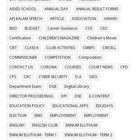
AIDED SCHOOL
ANNUAL DAY
ANNUAL RESULT FORMS
APJ KALAM SPEECH
ARTICLE
ASSOCIATION
AWARD
BEO
BUDGET
Career Guidance
CCE
CEO
Certification
CHILDREN'S MAGAZINE
Children's Movie
CIET
CLASS 6
CLUB ACTIVITIES
CMBFS
CMCELL
COMMISSIONER
COMPETETION
Composition
CONTACT US
CORONA
COURSES
COURT NEWS
CPD
CPS
CRC
CYBER SECURITY
D.A
DEO
Department Exam
DGE
Digital Library
DIRECTOR PROCEEDINGS
DPI
DSE
E-CONTENT
EDUCATION POLICY
EDUCATIONAL APPS
EDUDAYS
ELECTION
EMIS
EMPLOYEMENT
EMPLOYMENT
ENGLISH
ENGLISH CLUB
ENNUM ELUTHUM
ENNUM ELUTHUM - TERM 1
ENNUM ELUTHUM - TERM 2