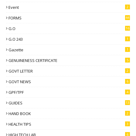
Event
2
FORMS
44
G.O
16
G.O 243
1
Gazette
1
GENUINENESS CERTIFICATE
5
GOVT LETTER
2
GOVT NEWS
6
GPF/TPF
4
GUIDES
13
HAND BOOK
2
HEALTH TIPS
3
HIGH TECH LAB
6