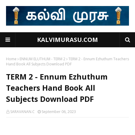
KALVIMURASU.COM
Home
ENNUM ELUTHUM - TERM 2
TERM 2 - Ennum Ezhuthum Teachers
Hand Book All Subjects Download PDF
TERM 2 - Ennum Ezhuthum
Teachers Hand Book All
Subjects Download PDF
SARAVANAN.C
September 06, 2023