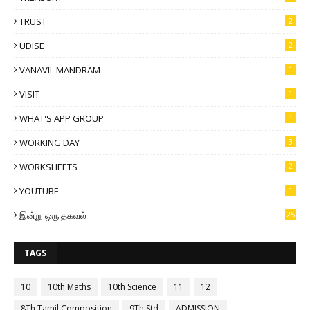
TRUST
2
UDISE
2
VANAVIL MANDRAM
1
VISIT
1
WHAT'S APP GROUP
1
WORKING DAY
3
WORKSHEETS
2
YOUTUBE
1
இன்று ஒரு தகவல்
25
TAGS
10
10th Maths
10th Science
11
12
8Th Tamil Composition
9Th Std
ADMISSION