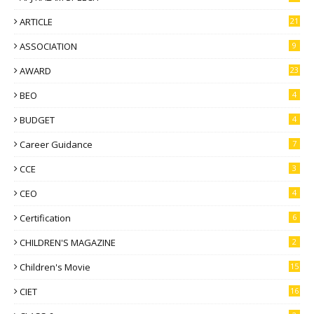
ARTICLE
21
ASSOCIATION
9
AWARD
23
BEO
4
BUDGET
4
Career Guidance
7
CCE
3
CEO
4
Certification
6
CHILDREN'S MAGAZINE
2
Children's Movie
15
CIET
16