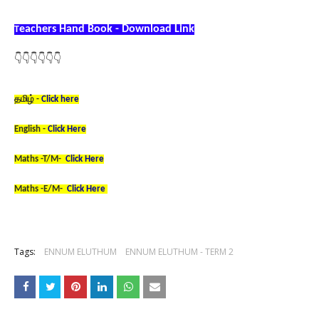
eachers Hand Book - Download Link
T
👇👇👇👇👇👇
தமிழ் -
Click here
English -
Click Here
Maths -T/M-
Click Here
Maths -E/M-
Click Here
Tags:
ENNUM ELUTHUM
ENNUM ELUTHUM - TERM 2