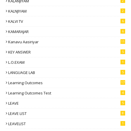
KALANJIYAM
2
KALNJIYAM
2
KALVI TV
6
KAMARAJAR
6
Kanavu Aasiriyar
11
KEY ANSWER
5
L.O.EXAM
1
LANGUAGE LAB
5
Learning Outcomes
17
Learning Outcomes Test
4
LEAVE
5
LEAVE LIST
8
LEAVELIST
1