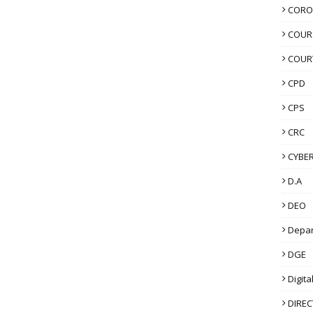
CORO
COUR
COUR
CPD
CPS
CRC
CYBER
D.A
DEO
Depa
DGE
Digita
DIRE