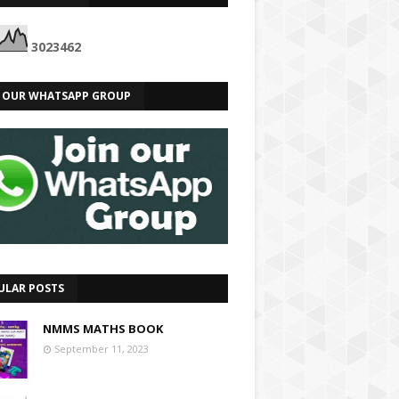
3
0
2
3
4
6
2
N OUR WHATSAPP GROUP
ULAR POSTS
NMMS MATHS BOOK
September 11, 2023