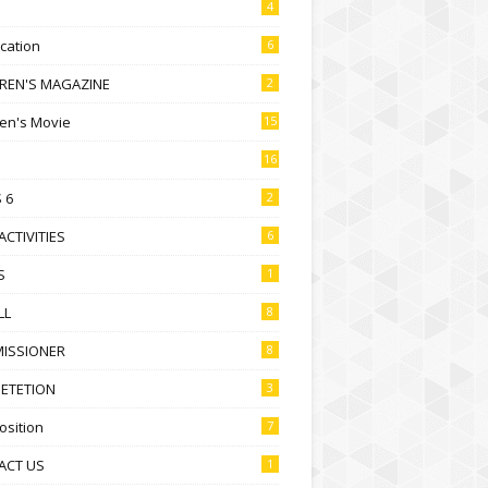
4
ication
6
DREN'S MAGAZINE
2
ren's Movie
15
16
 6
2
ACTIVITIES
6
S
1
LL
8
ISSIONER
8
ETETION
3
sition
7
ACT US
1