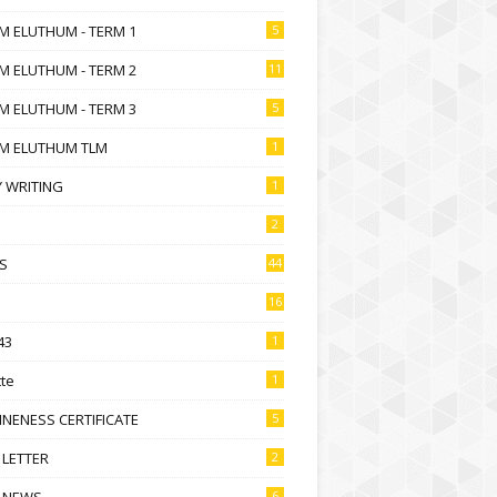
M ELUTHUM - TERM 1
5
M ELUTHUM - TERM 2
11
M ELUTHUM - TERM 3
5
M ELUTHUM TLM
1
 WRITING
1
2
S
44
16
43
1
te
1
NENESS CERTIFICATE
5
 LETTER
2
 NEWS
6