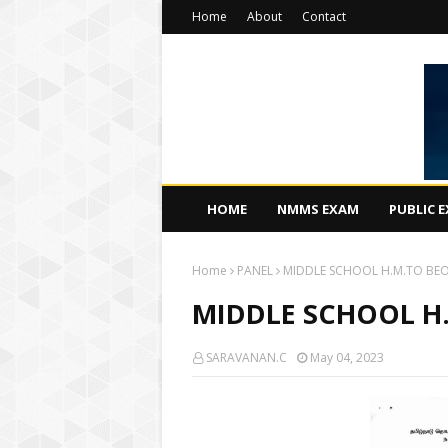
Home
About
Contact
HOME
NMMS EXAM
PUBLIC 
Home
PANEL
MIDDLE SCHOOL H.M.TO BEO
MIDDLE SCHOOL H.
SARAVANAN.C
May 04, 2023