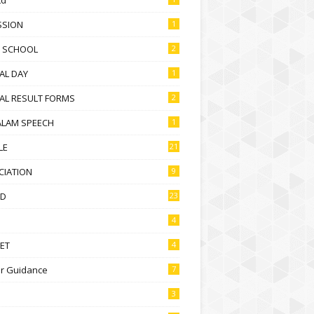
SSION
1
D SCHOOL
2
AL DAY
1
AL RESULT FORMS
2
ALAM SPEECH
1
LE
21
CIATION
9
D
23
4
ET
4
r Guidance
7
3