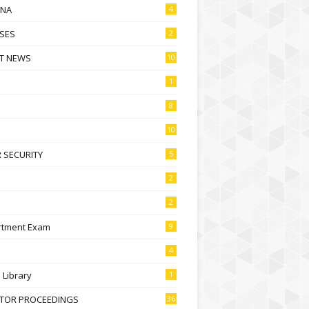
NA
4
SES
2
T NEWS
10
1
8
10
 SECURITY
5
2
2
rtment Exam
9
4
l Library
1
CTOR PROCEEDINGS
36