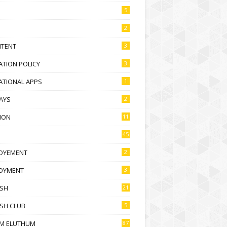
5
2
NTENT
3
TION POLICY
3
ATIONAL APPS
1
AYS
2
ION
11
45
OYEMENT
2
OYMENT
3
ISH
21
SH CLUB
5
M ELUTHUM
87