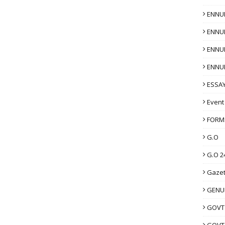
ENNU
ENNU
ENNU
ENNU
ESSAY
Event
FORM
G.O
G.O 2
Gazet
GENUI
GOVT
GOVT