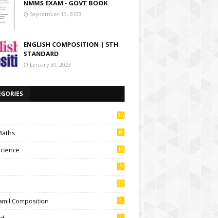
NMMS EXAM - GOVT BOOK
September 13, 2023
ENGLISH COMPOSITION | 5TH
STANDARD
January 30, 2023
EGORIES
36
Maths
8
Science
16
5
22
amil Composition
1
td
1