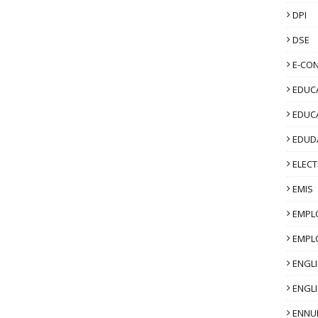
DPI
DSE
E-CO
EDUCA
EDUC
EDUD
ELECT
EMIS
EMPL
EMPL
ENGL
ENGLI
ENNU