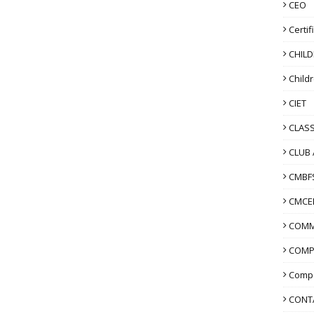
CEO
Certif
CHIL
Child
CIET
CLASS
CLUB 
CMBF
CMCE
COMM
COMP
Compo
CONT