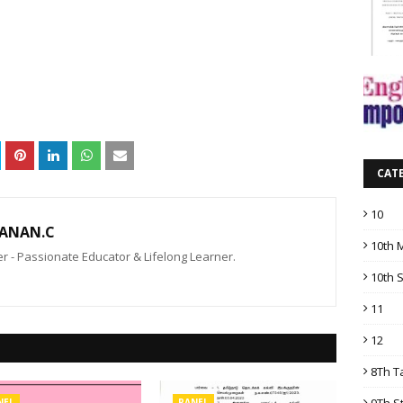
CAT
10
ANAN.C
10th 
 - Passionate Educator & Lifelong Learner.
10th 
11
12
8Th T
9Th S
NEL
PANEL