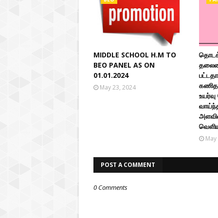
MIDDLE SCHOOL H.M TO
தொடக்
BEO PANEL AS ON
தலைமை
01.01.2024
பட்டதா
கணிதம
May 23, 2024
உயர்வு
வாய்ந்
அளவில
வெளிய
May 
POST A COMMENT
0 Comments