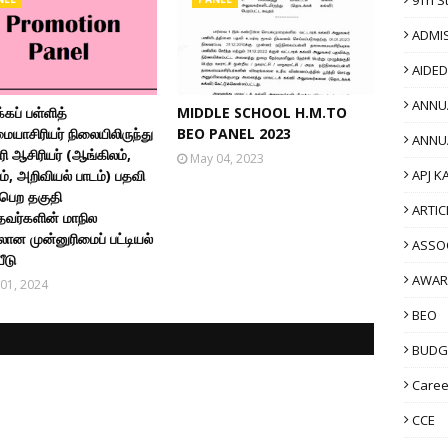
ADMI
AIDE
ANNU
கப் பள்ளித்
MIDDLE SCHOOL H.M.TO
யாசிரியர் நிலையிலிருந்து
BEO PANEL 2023
ANNU
ரி ஆசிரியர் (ஆங்கிலம்,
May 04, 2023
APJ K
், அறிவியல் பாடம்) பதவி
 பெற தகுதி
ARTIC
தவர்களின் மாநில
ான முன்னுரிமைப் பட்டியல்
ASSO
ீடு
AWAR
01, 2024
BEO
BUDG
Caree
CCE