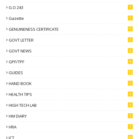
G.O 243
1
Gazette
1
GENUINENESS CERTIFICATE
5
GOVT LETTER
2
GOVT NEWS
6
GPF/TPF
4
GUIDES
13
HAND BOOK
2
HEALTH TIPS
3
HIGH TECH LAB
6
HM DIARY
3
HRA
1
ICT
66