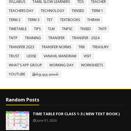
SYLLABUS
TAMIL SLOW LEARNERS
TDS
TEACHER
TEACHERS DAY
TECHNOLOGY
TENSED
TERM 1
TERM 2
TERM 3
TET
TEXTBOOKS
THIRAN
TIMETABLE
TIPS
TLM
TNPSC
TNSED
TNTF
TNTP
TRAINING
TRANSFER
TRANSFER - 2024
TRANSFER 2023
TRANSFER NORMS
TRB
TREASURY
TRUST
UDISE
VANAVIL MANDRAM
VISIT
WHAT'S APP GROUP
WORKING DAY
WORKSHEETS
YOUTUBE
இன்று ஒரு தகவல்
Random Posts
TIME TABLE FOR CLASS 1-3 ( NEW TEXT BOOK )
June 01, 2026