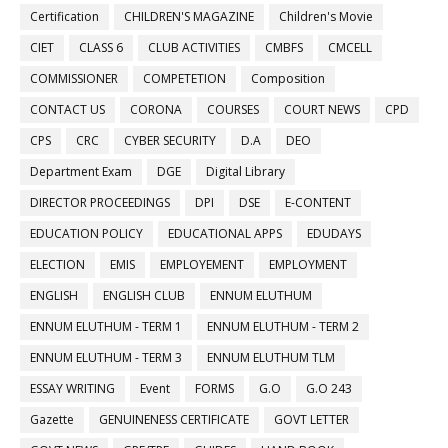
Certification
CHILDREN'S MAGAZINE
Children's Movie
CIET
CLASS 6
CLUB ACTIVITIES
CMBFS
CMCELL
COMMISSIONER
COMPETETION
Composition
CONTACT US
CORONA
COURSES
COURT NEWS
CPD
CPS
CRC
CYBER SECURITY
D.A
DEO
Department Exam
DGE
Digital Library
DIRECTOR PROCEEDINGS
DPI
DSE
E-CONTENT
EDUCATION POLICY
EDUCATIONAL APPS
EDUDAYS
ELECTION
EMIS
EMPLOYEMENT
EMPLOYMENT
ENGLISH
ENGLISH CLUB
ENNUM ELUTHUM
ENNUM ELUTHUM - TERM 1
ENNUM ELUTHUM - TERM 2
ENNUM ELUTHUM - TERM 3
ENNUM ELUTHUM TLM
ESSAY WRITING
Event
FORMS
G.O
G.O 243
Gazette
GENUINENESS CERTIFICATE
GOVT LETTER