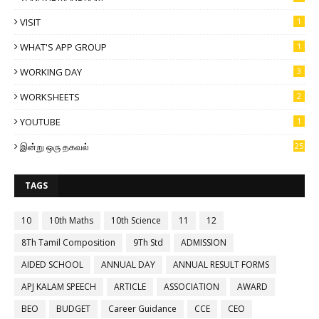
VISIT
1
WHAT'S APP GROUP
1
WORKING DAY
3
WORKSHEETS
2
YOUTUBE
1
இன்று ஒரு தகவல்
25
TAGS
10
10th Maths
10th Science
11
12
8Th Tamil Composition
9Th Std
ADMISSION
AIDED SCHOOL
ANNUAL DAY
ANNUAL RESULT FORMS
APJ KALAM SPEECH
ARTICLE
ASSOCIATION
AWARD
BEO
BUDGET
Career Guidance
CCE
CEO