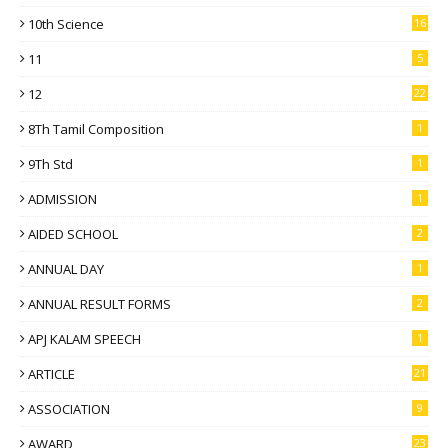
10th Science
16
11
5
12
22
8Th Tamil Composition
1
9Th Std
1
ADMISSION
1
AIDED SCHOOL
2
ANNUAL DAY
1
ANNUAL RESULT FORMS
2
APJ KALAM SPEECH
1
ARTICLE
21
ASSOCIATION
9
AWARD
23