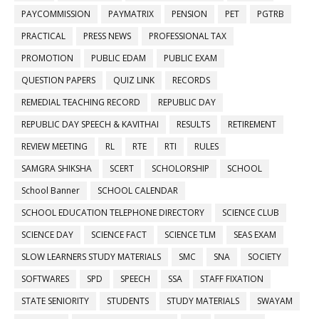
PAYCOMMISSION
PAYMATRIX
PENSION
PET
PGTRB
PRACTICAL
PRESS NEWS
PROFESSIONAL TAX
PROMOTION
PUBLIC EDAM
PUBLIC EXAM
QUESTION PAPERS
QUIZ LINK
RECORDS
REMEDIAL TEACHING RECORD
REPUBLIC DAY
REPUBLIC DAY SPEECH & KAVITHAI
RESULTS
RETIREMENT
REVIEW MEETING
RL
RTE
RTI
RULES
SAMGRA SHIKSHA
SCERT
SCHOLORSHIP
SCHOOL
School Banner
SCHOOL CALENDAR
SCHOOL EDUCATION TELEPHONE DIRECTORY
SCIENCE CLUB
SCIENCE DAY
SCIENCE FACT
SCIENCE TLM
SEAS EXAM
SLOW LEARNERS STUDY MATERIALS
SMC
SNA
SOCIETY
SOFTWARES
SPD
SPEECH
SSA
STAFF FIXATION
STATE SENIORITY
STUDENTS
STUDY MATERIALS
SWAYAM