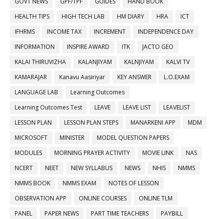
GOVT NEWS
GPF/TPF
GUIDES
HAND BOOK
HEALTH TIPS
HIGH TECH LAB
HM DIARY
HRA
ICT
IFHRMS
INCOME TAX
INCREMENT
INDEPENDENCE DAY
INFORMATION
INSPIRE AWARD
ITK
JACTO GEO
KALAI THIRUVIZHA
KALANJIYAM
KALNJIYAM
KALVI TV
KAMARAJAR
Kanavu Aasiriyar
KEY ANSWER
L.O.EXAM
LANGUAGE LAB
Learning Outcomes
Learning Outcomes Test
LEAVE
LEAVE LIST
LEAVELIST
LESSON PLAN
LESSON PLAN STEPS
MANARKENI APP
MDM
MICROSOFT
MINISTER
MODEL QUESTION PAPERS
MODULES
MORNING PRAYER ACTIVITY
MOVIE LINK
NAS
NCERT
NEET
NEW SYLLABUS
NEWS
NHIS
NMMS
NMMS BOOK
NMMS EXAM
NOTES OF LESSON
OBSERVATION APP
ONLINE COURSES
ONLINE TLM
PANEL
PAPER NEWS
PART TIME TEACHERS
PAYBILL