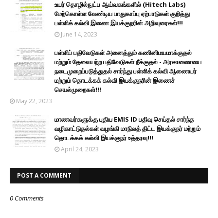
உயர் தொழில்நுட்ப ஆய்வகங்களில் (Hitech Labs)
மேற்கொள்ள வேண்டிய பாதுகாப்பு ஏற்பாடுகள் குறித்து
பள்ளிக் கல்வி இணை இயக்குநரின் அறிவுரைகள்!!!
June 14, 2023
பள்ளிப் பதிவேடுகள் அனைத்தும் கணினிமயமாக்குதல்
மற்றும் தேவையற்ற பதிவேடுகள் நீக்குதல் - அரசாணையை
நடைமுறைப்படுத்துதல் சார்ந்து பள்ளிக் கல்வி ஆணையர்
மற்றும் தொடக்கக் கல்வி இயக்குநரின் இணைச்
செயல்முறைகள்!!!
May 22, 2023
மாணவர்களுக்கு புதிய EMIS ID பதிவு செய்தல் சார்ந்த
வழிகாட்டுதல்கள் வழங்கி மாநிலத் திட்ட இயக்குநர் மற்றும்
தொடக்கக் கல்வி இயக்குநர் உத்தரவு!!!
April 24, 2023
POST A COMMENT
0 Comments