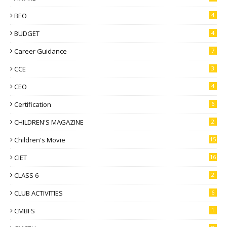
BEO
4
BUDGET
4
Career Guidance
7
CCE
3
CEO
4
Certification
6
CHILDREN'S MAGAZINE
2
Children's Movie
15
CIET
16
CLASS 6
2
CLUB ACTIVITIES
6
CMBFS
1