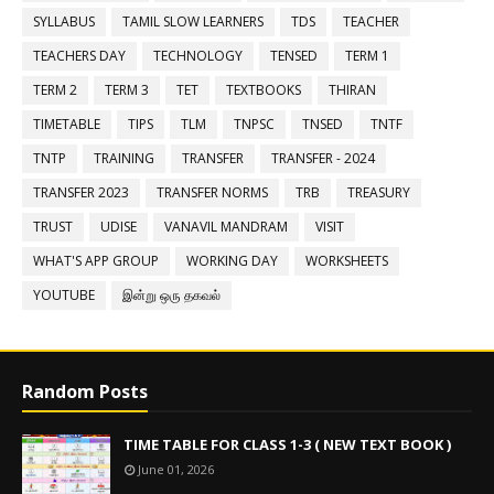
SYLLABUS
TAMIL SLOW LEARNERS
TDS
TEACHER
TEACHERS DAY
TECHNOLOGY
TENSED
TERM 1
TERM 2
TERM 3
TET
TEXTBOOKS
THIRAN
TIMETABLE
TIPS
TLM
TNPSC
TNSED
TNTF
TNTP
TRAINING
TRANSFER
TRANSFER - 2024
TRANSFER 2023
TRANSFER NORMS
TRB
TREASURY
TRUST
UDISE
VANAVIL MANDRAM
VISIT
WHAT'S APP GROUP
WORKING DAY
WORKSHEETS
YOUTUBE
இன்று ஒரு தகவல்
Random Posts
TIME TABLE FOR CLASS 1-3 ( NEW TEXT BOOK )
June 01, 2026