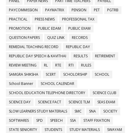
PANEL
PAPER NEWS
PART TIME TEACHERS
PAYBILL
PAYCOMMISSION
PAYMATRIX
PENSION
PET
PGTRB
PRACTICAL
PRESS NEWS
PROFESSIONAL TAX
PROMOTION
PUBLIC EDAM
PUBLIC EXAM
QUESTION PAPERS
QUIZ LINK
RECORDS
REMEDIAL TEACHING RECORD
REPUBLIC DAY
REPUBLIC DAY SPEECH & KAVITHAI
RESULTS
RETIREMENT
REVIEW MEETING
RL
RTE
RTI
RULES
SAMGRA SHIKSHA
SCERT
SCHOLORSHIP
SCHOOL
School Banner
SCHOOL CALENDAR
SCHOOL EDUCATION TELEPHONE DIRECTORY
SCIENCE CLUB
SCIENCE DAY
SCIENCE FACT
SCIENCE TLM
SEAS EXAM
SLOW LEARNERS STUDY MATERIALS
SMC
SNA
SOCIETY
SOFTWARES
SPD
SPEECH
SSA
STAFF FIXATION
STATE SENIORITY
STUDENTS
STUDY MATERIALS
SWAYAM