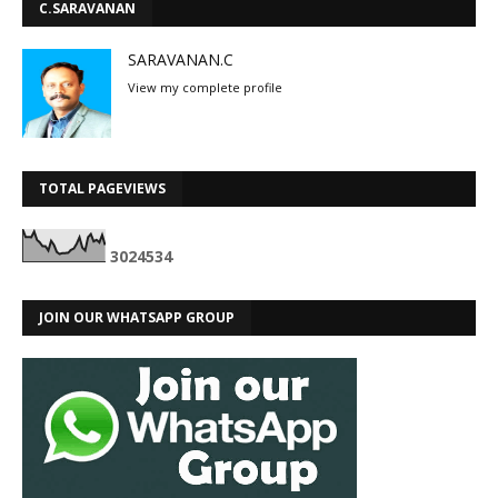
C.SARAVANAN
SARAVANAN.C
View my complete profile
TOTAL PAGEVIEWS
3
0
2
4
5
3
4
JOIN OUR WHATSAPP GROUP