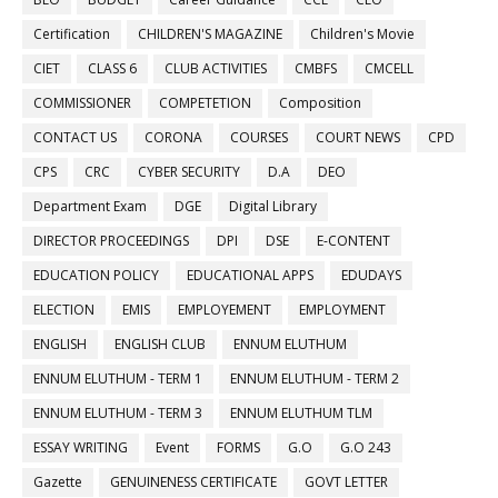
Certification
CHILDREN'S MAGAZINE
Children's Movie
CIET
CLASS 6
CLUB ACTIVITIES
CMBFS
CMCELL
COMMISSIONER
COMPETETION
Composition
CONTACT US
CORONA
COURSES
COURT NEWS
CPD
CPS
CRC
CYBER SECURITY
D.A
DEO
Department Exam
DGE
Digital Library
DIRECTOR PROCEEDINGS
DPI
DSE
E-CONTENT
EDUCATION POLICY
EDUCATIONAL APPS
EDUDAYS
ELECTION
EMIS
EMPLOYEMENT
EMPLOYMENT
ENGLISH
ENGLISH CLUB
ENNUM ELUTHUM
ENNUM ELUTHUM - TERM 1
ENNUM ELUTHUM - TERM 2
ENNUM ELUTHUM - TERM 3
ENNUM ELUTHUM TLM
ESSAY WRITING
Event
FORMS
G.O
G.O 243
Gazette
GENUINENESS CERTIFICATE
GOVT LETTER