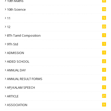
10th Maths
8
10th Science
16
11
5
12
22
8Th Tamil Composition
1
9Th Std
1
ADMISSION
1
AIDED SCHOOL
2
ANNUAL DAY
1
ANNUAL RESULT FORMS
2
APJ KALAM SPEECH
1
ARTICLE
21
ASSOCIATION
9