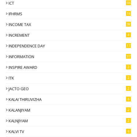
ICT
66
IFHRMS
16
INCOME TAX
38
INCREMENT
4
INDEPENDENCE DAY
17
INFORMATION
37
INSPIRE AWARD
2
ITK
2
JACTO GEO
2
KALAI THIRUVIZHA
6
KALANJIYAM
2
KALNJIYAM
2
KALVI TV
6