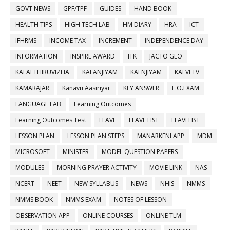
GOVT NEWS
GPF/TPF
GUIDES
HAND BOOK
HEALTH TIPS
HIGH TECH LAB
HM DIARY
HRA
ICT
IFHRMS
INCOME TAX
INCREMENT
INDEPENDENCE DAY
INFORMATION
INSPIRE AWARD
ITK
JACTO GEO
KALAI THIRUVIZHA
KALANJIYAM
KALNJIYAM
KALVI TV
KAMARAJAR
Kanavu Aasiriyar
KEY ANSWER
L.O.EXAM
LANGUAGE LAB
Learning Outcomes
Learning Outcomes Test
LEAVE
LEAVE LIST
LEAVELIST
LESSON PLAN
LESSON PLAN STEPS
MANARKENI APP
MDM
MICROSOFT
MINISTER
MODEL QUESTION PAPERS
MODULES
MORNING PRAYER ACTIVITY
MOVIE LINK
NAS
NCERT
NEET
NEW SYLLABUS
NEWS
NHIS
NMMS
NMMS BOOK
NMMS EXAM
NOTES OF LESSON
OBSERVATION APP
ONLINE COURSES
ONLINE TLM