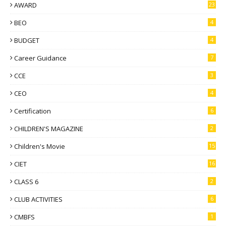
AWARD
23
BEO
4
BUDGET
4
Career Guidance
7
CCE
3
CEO
4
Certification
6
CHILDREN'S MAGAZINE
2
Children's Movie
15
CIET
16
CLASS 6
2
CLUB ACTIVITIES
6
CMBFS
1