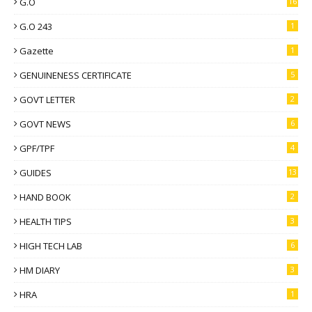
G.O
16
G.O 243
1
Gazette
1
GENUINENESS CERTIFICATE
5
GOVT LETTER
2
GOVT NEWS
6
GPF/TPF
4
GUIDES
13
HAND BOOK
2
HEALTH TIPS
3
HIGH TECH LAB
6
HM DIARY
3
HRA
1