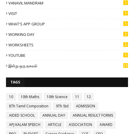
VANAVIL MANDRAM
1
VISIT
1
WHAT'S APP GROUP
1
WORKING DAY
3
WORKSHEETS
2
YOUTUBE
1
இன்று ஒரு தகவல்
25
TAGS
10
10th Maths
10th Science
11
12
8Th Tamil Composition
9Th Std
ADMISSION
AIDED SCHOOL
ANNUAL DAY
ANNUAL RESULT FORMS
APJ KALAM SPEECH
ARTICLE
ASSOCIATION
AWARD
BEO
BUDGET
Career Guidance
CCE
CEO