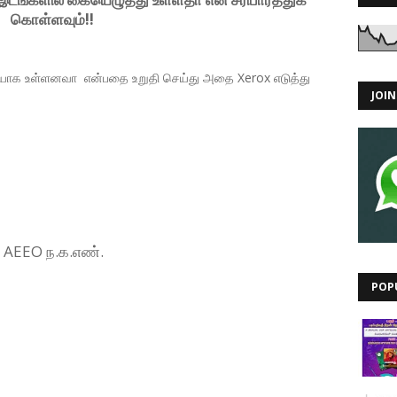
கொள்ளவும்!!
் சரியாக உள்ளனவா என்பதை உறுதி செய்து அதை Xerox எடுத்து
JOI
 AEEO ந.க.எண்.
POP