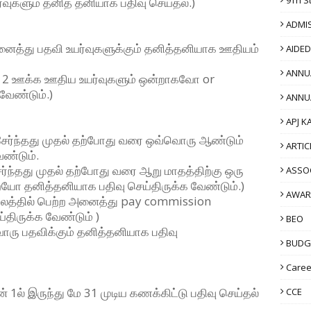
்வுகளும் தனித் தனியாக பதிவு செய்தல்.)
ADMI
அனைத்து பதவி உயர்வுகளுக்கும் தனித்தனியாக ஊதியம்
AIDE
ANNU
ம் 2 ஊக்க ஊதிய உயர்வுகளும் ஒன்றாகவோ or
வேண்டும்.)
ANNU
APJ K
 சேர்ந்தது முதல் தற்போது வரை ஒவ்வொரு ஆண்டும்
ARTIC
ண்டும்.
சேர்ந்தது முதல் தற்போது வரை ஆறு மாதத்திற்கு ஒரு
ASSO
யோ தனித்தனியாக பதிவு செய்திருக்க வேண்டும்.)
AWAR
ாலத்தில் பெற்ற அனைத்து pay commission
்திருக்க வேண்டும் )
BEO
்வொரு பதவிக்கும் தனித்தனியாக பதிவு
BUDG
Caree
 1ல் இருந்து மே 31 முடிய கணக்கிட்டு பதிவு செய்தல்
CCE