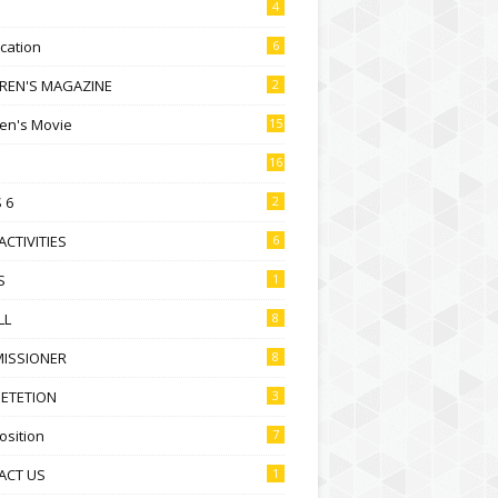
4
ication
6
DREN'S MAGAZINE
2
ren's Movie
15
16
 6
2
ACTIVITIES
6
S
1
LL
8
ISSIONER
8
ETETION
3
sition
7
ACT US
1