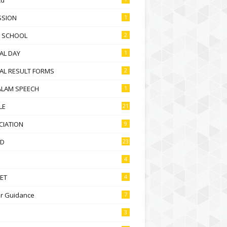
SSION
1
D SCHOOL
2
AL DAY
1
AL RESULT FORMS
2
ALAM SPEECH
1
LE
21
CIATION
9
D
23
4
ET
4
r Guidance
7
3