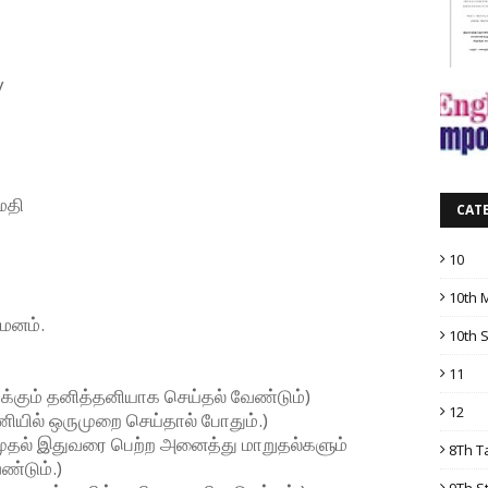
y
மதி
CAT
10
10th 
மனம்.
10th 
11
்கும் தனித்தனியாக செய்தல் வேண்டும்)
12
ணியில் ஒருமுறை செய்தால் போதும்.)
ு முதல் இதுவரை பெற்ற அனைத்து மாறுதல்களும்
8Th T
ண்டும்.)
9Th S