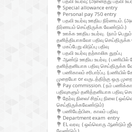
💐 பதவி உயர்வு; (அனைத்து பதவி உயர
💐 Special allowance entry
💐 Personal pay 750 entry
💐 பதவி உயர்வு ஊதிய நிர்ணயம். (
நிர்ணயம் செய்திருக்க வேண்டும்.)
💐 ஊக்க ஊதிய உயர்வு. (நாம் பெறு
தனித்தியாகவோ பதிவு செய்திருக்க 
💐 மகப்பேறு விடுப்பு பதிவு
💐 பதவி உயர்வு தற்காலிக துறப்பு
💐 ஆண்டு ஊதிய உயர்வு. ( பணியில்
தனித்தனியாக பதிவு செய்திருக்க வே
💐 பணிகாலம் சரிபார்ப்பு. (பணியில் 
முறையோ or வருடத்திற்கு ஒரு முறை
💐 Pay commission. ( நம் பணிக்க
பதிவுகளும் தனித்தனியாக பதிவு செய
💐 தேர்வு நிலை/ சிறப்பு நிலை ( ஒவ
செய்திருக்கவேண்டும்)
💐 பணியேற்பிடை காலம் பதிவு
💐 Department exam entry
💐 EL வரவு ( ஒவ்வொரு ஆண்டும் ஜீன்
வேண்டும் )