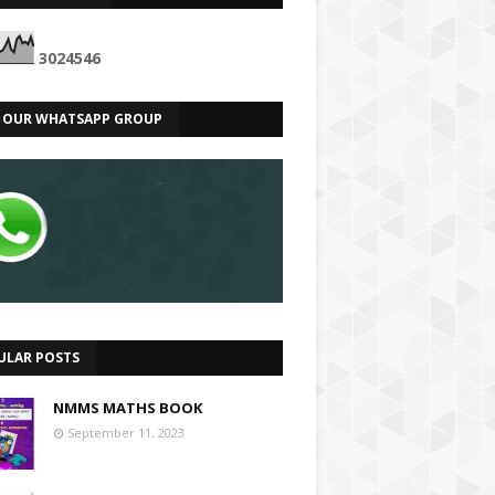
3
0
2
4
5
4
6
N OUR WHATSAPP GROUP
ULAR POSTS
NMMS MATHS BOOK
September 11, 2023