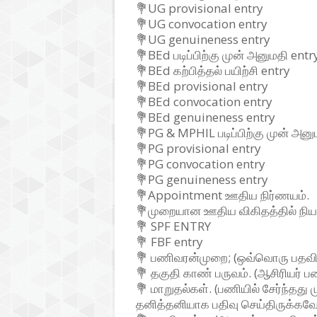
💐UG provisional entry
💐UG convocation entry
💐UG genuineness entry
💐BEd படிப்பிற்கு முன் அனுமதி entr
💐BEd கற்பித்தல் பயிற்சி entry
💐BEd provisional entry
💐BEd convocation entry
💐BEd genuineness entry
💐PG & MPHIL படிப்பிற்கு முன் அனு
💐PG provisional entry
💐PG convocation entry
💐PG genuineness entry
💐Appointment ஊதிய நிர்ணயம்.
💐முறையான ஊதிய விகிதத்தில் நிய
💐 SPF ENTRY
💐 FBF entry
💐 பணிவரன்முறை; (ஒவ்வொரு பதவிக
💐 தகுதி காண் பருவம். (ஆசிரியர் ப
💐 மாறுதல்கள். (பணியில் சேர்ந்தத
தனித்தனியாக பதிவு செய்திருக்கவே