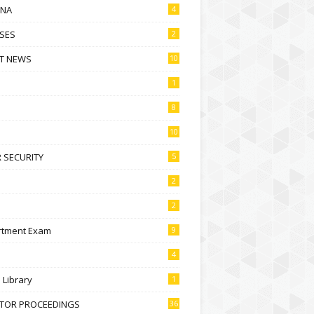
NA
4
SES
2
T NEWS
10
1
8
10
 SECURITY
5
2
2
rtment Exam
9
4
l Library
1
CTOR PROCEEDINGS
36