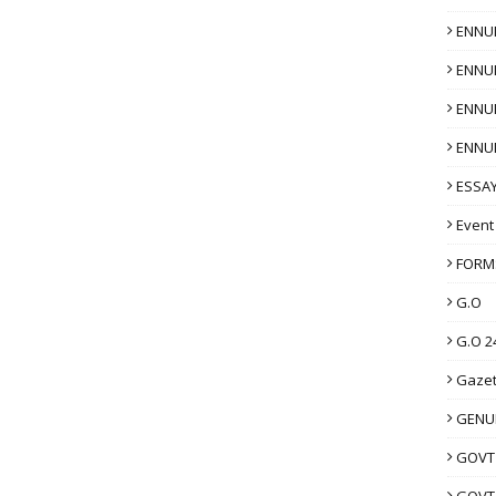
ENNU
ENNU
ENNU
ENNU
ESSAY
Event
FORM
G.O
G.O 2
Gazet
GENUI
GOVT
GOVT