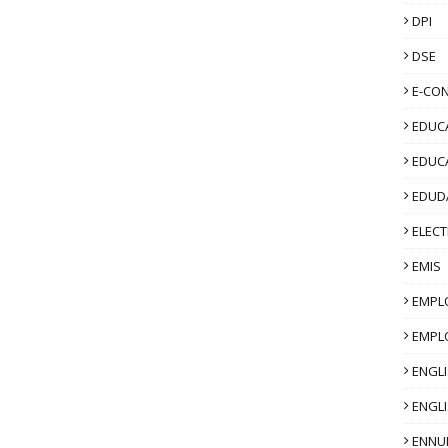
DPI
DSE
E-CO
EDUCA
EDUC
EDUD
ELECT
EMIS
EMPL
EMPL
ENGL
ENGLI
ENNU