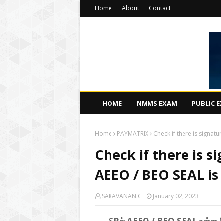
Home
About
Contact
HOME
NMMS EXAM
PUBLIC 
Home
PAYMATRIX
Check if there is signatu
Check if there is s
AEEO / BEO SEAL is 
SARAVANAN.C
January 02, 2023
SRல் AEEO / BEO SEAL உள்ள இ