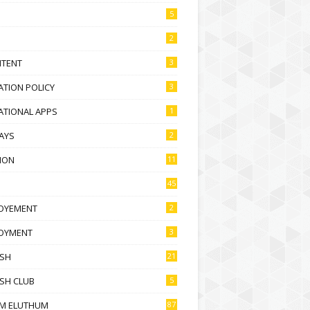
5
2
NTENT
3
TION POLICY
3
ATIONAL APPS
1
AYS
2
ION
11
45
OYEMENT
2
OYMENT
3
ISH
21
SH CLUB
5
M ELUTHUM
87