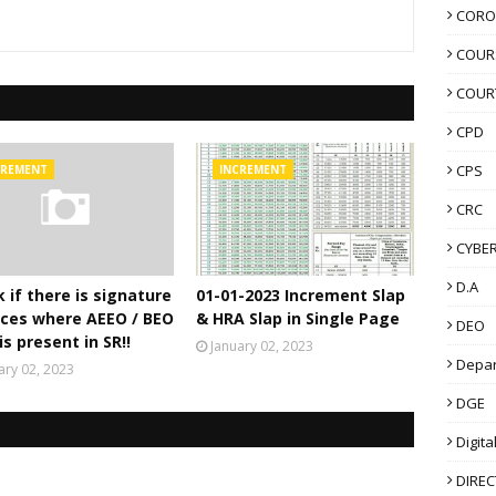
CORO
COUR
COUR
CPD
CPS
CREMENT
INCREMENT
CRC
CYBER
D.A
 if there is signature
01-01-2023 Increment Slap
aces where AEEO / BEO
& HRA Slap in Single Page
DEO
is present in SR!!
January 02, 2023
Depa
ary 02, 2023
DGE
Digita
DIRE