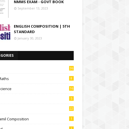
NMMS EXAM - GOVT BOOK
September 13, 2023
ENGLISH COMPOSITION | 5TH
STANDARD
January 30, 2023
EGORIES
36
Maths
8
Science
16
5
22
amil Composition
1
td
1