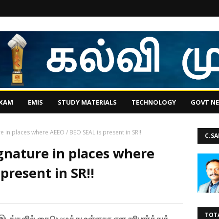
EXAM
EMIS
STUDY MATERIALS
TECHNOLOGY
GOVT N
re in places where AEEO / BEO SEAL is present in SR!!
C.S
ignature in places where
present in SR!!
TOT
டங்களில் கையெழுத்து உள்ளதா என சரிபார்த்துக்