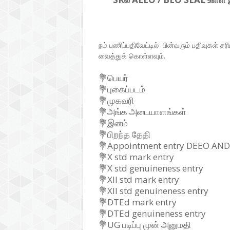
நம் பணிப்பதிவேட்டில் பின்வரும் பதிவுகள
வைத்துக் கொள்ளவும்.
💐பெயர்
💐புகைப்படம்
💐முகவரி
💐அங்க அடையாளங்கள்
💐இனம்
💐பிறந்த தேதி
💐Appointment entry DEEO AND
💐X std mark entry
💐X std genuineness entry
💐XII std mark entry
💐XII std genuineness entry
💐DTEd mark entry
💐DTEd genuineness entry
💐UG படிப்பு முன் அனுமதி