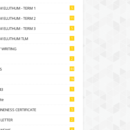
M ELUTHUM - TERM 1
5
M ELUTHUM - TERM 2
11
M ELUTHUM - TERM 3
5
M ELUTHUM TLM
1
 WRITING
1
2
S
44
16
43
1
te
1
NENESS CERTIFICATE
5
 LETTER
2
 NEWS
6