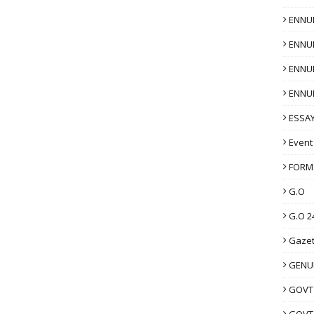
ENNU
ENNU
ENNU
ENNU
ESSAY
Event
FORM
G.O
G.O 2
Gazet
GENUI
GOVT
GOVT