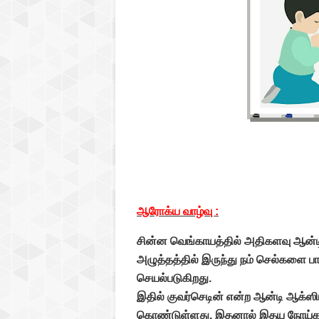
ஆரோக்ய வாழ்வு :
சின்ன வெங்காயத்தில் அதிகளவு ஆன்ட
அழுத்தத்தில் இருந்து நம் செல்களை பாத
செயல்படுகிறது.
இதில் குவர்செடின் என்ற ஆன்டி ஆக்ஸி
கொண்டுள்ளது. இதனால் இதய நோய்கள், ப