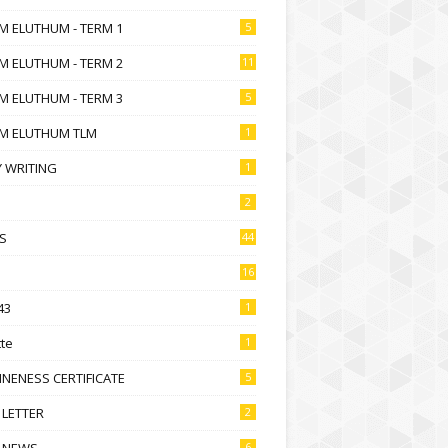
M ELUTHUM - TERM 1
5
M ELUTHUM - TERM 2
11
M ELUTHUM - TERM 3
5
M ELUTHUM TLM
1
 WRITING
1
2
S
44
16
43
1
te
1
NENESS CERTIFICATE
5
 LETTER
2
 NEWS
6