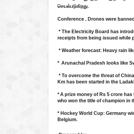
செயல்படுகிறது.
Conference , Drones were banned 
* The Electricity Board has intro
receipts from being issued while pa
* Weather forecast: Heavy rain lik
* Arunachal Pradesh looks like Sw
* To overcome the threat of China
Km has been started in the Ladak
* A prize money of Rs 5 crore ha
who won the title of champion in 
* Hockey World Cup: Germany win 
Belgium.