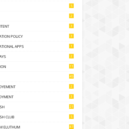
5
2
NTENT
3
TION POLICY
3
ATIONAL APPS
1
AYS
2
ION
11
45
OYEMENT
2
OYMENT
3
ISH
21
SH CLUB
5
M ELUTHUM
87