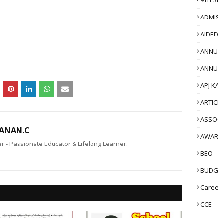
ADMI
AIDE
ANNU
ANNU
APJ K
ARTIC
ASSO
ANAN.C
AWAR
 - Passionate Educator & Lifelong Learner.
BEO
BUDG
Caree
CCE