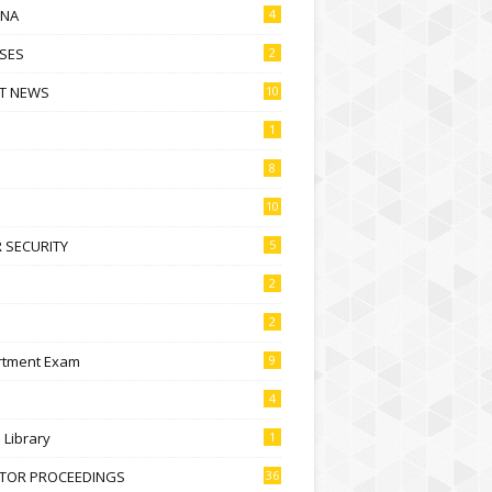
NA
4
SES
2
T NEWS
10
1
8
10
 SECURITY
5
2
2
rtment Exam
9
4
l Library
1
CTOR PROCEEDINGS
36