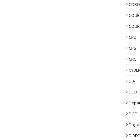
CORO
COUR
COUR
CPD
CPS
CRC
CYBER
D.A
DEO
Depa
DGE
Digita
DIRE