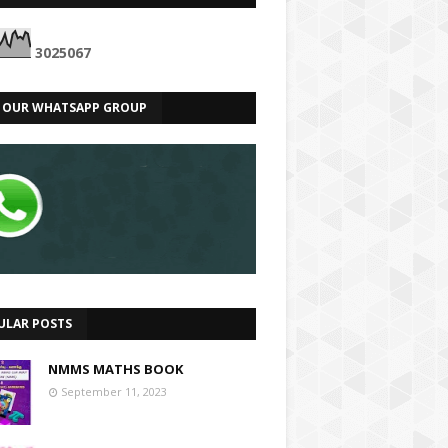
3
0
2
5
0
6
7
N OUR WHATSAPP GROUP
ULAR POSTS
NMMS MATHS BOOK
September 11, 2023