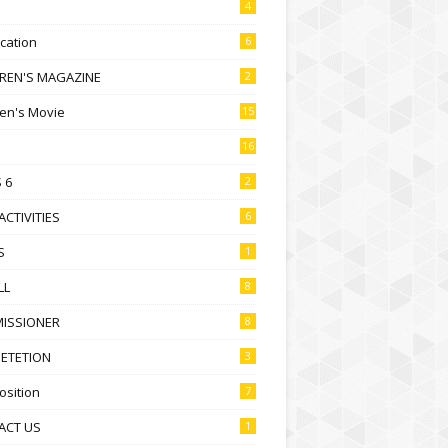
4
ication
6
DREN'S MAGAZINE
2
ren's Movie
15
16
 6
2
ACTIVITIES
6
S
1
LL
8
ISSIONER
8
ETETION
3
sition
7
ACT US
1