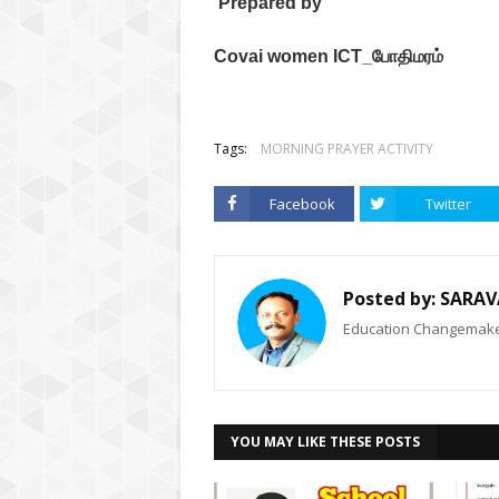
Prepared by
Covai women ICT_போதிமரம்
Tags:
MORNING PRAYER ACTIVITY
Facebook
Twitter
Posted by:
SARAV
Education Changemaker
YOU MAY LIKE THESE POSTS