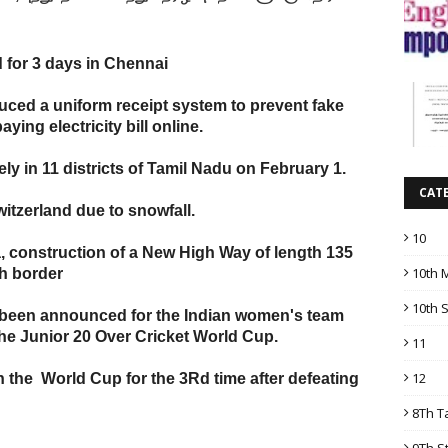
for 3 days in Chennai
duced a uniform receipt system to prevent fake
ying electricity bill online.
ely in 11 districts of Tamil Nadu on February 1.
CAT
itzerland due to snowfall.
10
, construction of a New High Way of length 135
10th 
h border
10th 
s been announced for the Indian women's team
the Junior 20 Over Cricket World Cup.
11
12
the World Cup for the 3Rd time after defeating
8Th T
9Th S