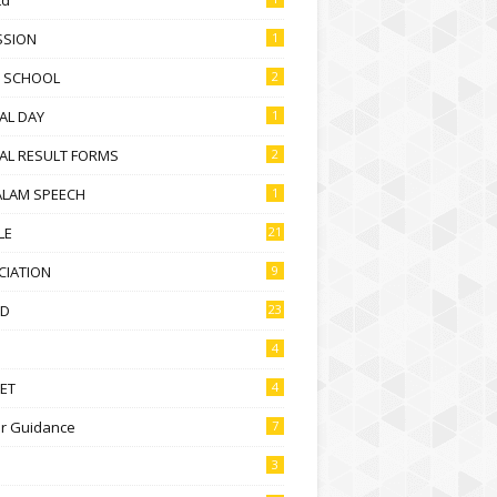
SSION
1
D SCHOOL
2
AL DAY
1
AL RESULT FORMS
2
ALAM SPEECH
1
LE
21
CIATION
9
D
23
4
ET
4
r Guidance
7
3