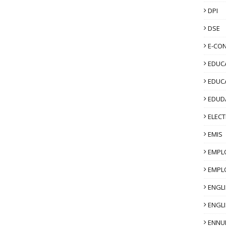
DPI
DSE
E-CO
EDUCA
EDUC
EDUD
ELECT
EMIS
EMPL
EMPL
ENGL
ENGLI
ENNU