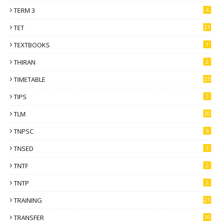
TERM 3
4
TET
21
TEXTBOOKS
1
THIRAN
2
TIMETABLE
25
TIPS
3
TLM
20
TNPSC
6
TNSED
3
TNTF
2
TNTP
2
TRAINING
21
TRANSFER
10