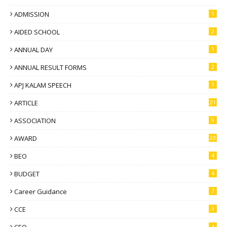
ADMISSION
1
AIDED SCHOOL
2
ANNUAL DAY
1
ANNUAL RESULT FORMS
2
APJ KALAM SPEECH
1
ARTICLE
21
ASSOCIATION
9
AWARD
23
BEO
4
BUDGET
4
Career Guidance
7
CCE
3
CEO
4