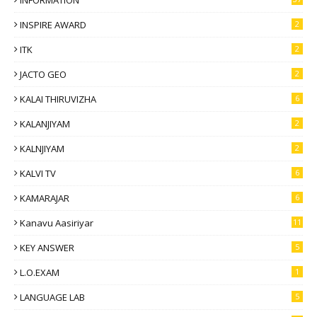
INSPIRE AWARD
2
ITK
2
JACTO GEO
2
KALAI THIRUVIZHA
6
KALANJIYAM
2
KALNJIYAM
2
KALVI TV
6
KAMARAJAR
6
Kanavu Aasiriyar
11
KEY ANSWER
5
L.O.EXAM
1
LANGUAGE LAB
5