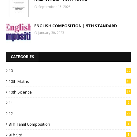
September 13, 2023
ENGLISH COMPOSITION | 5TH STANDARD
January 30, 2023
CATEGORIES
10
36
10th Maths
8
10th Science
16
11
5
12
22
8Th Tamil Composition
1
9Th Std
1