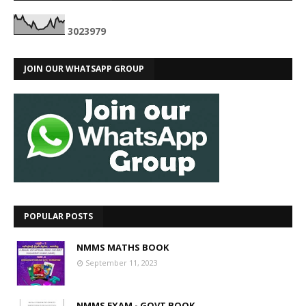
3
0
2
3
9
7
9
JOIN OUR WHATSAPP GROUP
POPULAR POSTS
NMMS MATHS BOOK
September 11, 2023
NMMS EXAM - GOVT BOOK