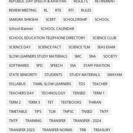
REPUBLIC DAY SPEECH & KAVITHAI
RESULTS
RETIREMENT
REVIEW MEETING
RL
RTE
RTI
RULES
SAMGRA SHIKSHA
SCERT
SCHOLORSHIP
SCHOOL
School Banner
SCHOOL CALENDAR
SCHOOL EDUCATION TELEPHONE DIRECTORY
SCIENCE CLUB
SCIENCE DAY
SCIENCE FACT
SCIENCE TLM
SEAS EXAM
SLOW LEARNERS STUDY MATERIALS
SMC
SNA
SOCIETY
SOFTWARES
SPD
SPEECH
SSA
STAFF FIXATION
STATE SENIORITY
STUDENTS
STUDY MATERIALS
SWAYAM
SYLLABUS
TAMIL SLOW LEARNERS
TDS
TEACHER
TEACHERS DAY
TECHNOLOGY
TENSED
TERM 1
TERM 2
TERM 3
TET
TEXTBOOKS
THIRAN
TIMETABLE
TIPS
TLM
TNPSC
TNSED
TNTF
TNTP
TRAINING
TRANSFER
TRANSFER - 2024
TRANSFER 2023
TRANSFER NORMS
TRB
TREASURY