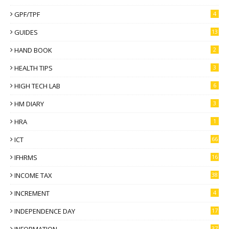
GPF/TPF
4
GUIDES
13
HAND BOOK
2
HEALTH TIPS
3
HIGH TECH LAB
6
HM DIARY
3
HRA
1
ICT
66
IFHRMS
16
INCOME TAX
38
INCREMENT
4
INDEPENDENCE DAY
17
INFORMATION
37