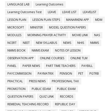
LANGUAGE LAB
Learning Outcomes
Learning Outcomes Test
LEAVE
LEAVE LIST
LEAVELIST
LESSON PLAN
LESSON PLAN STEPS
MANARKENI APP
MDM
MICROSOFT
MINISTER
MODEL QUESTION PAPERS
MODULES
MORNING PRAYER ACTIVITY
MOVIE LINK
NAS
NCERT
NEET
NEW SYLLABUS
NEWS
NHIS
NMMS
NMMS BOOK
NMMS EXAM
NOTES OF LESSON
OBSERVATION APP
ONLINE COURSES
ONLINE TLM
PANEL
PAPER NEWS
PART TIME TEACHERS
PAYBILL
PAYCOMMISSION
PAYMATRIX
PENSION
PET
PGTRB
PRACTICAL
PRESS NEWS
PROFESSIONAL TAX
PROMOTION
PUBLIC EDAM
PUBLIC EXAM
QUESTION PAPERS
QUIZ LINK
RECORDS
REMEDIAL TEACHING RECORD
REPUBLIC DAY