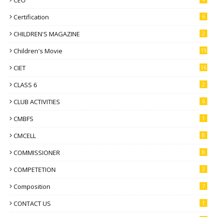
Certification
6
CHILDREN'S MAGAZINE
2
Children's Movie
15
CIET
16
CLASS 6
2
CLUB ACTIVITIES
6
CMBFS
1
CMCELL
8
COMMISSIONER
8
COMPETETION
3
Composition
7
CONTACT US
1