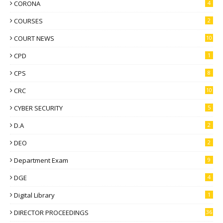
CORONA
4
COURSES
2
COURT NEWS
10
CPD
1
CPS
8
CRC
10
CYBER SECURITY
5
D.A
2
DEO
2
Department Exam
9
DGE
4
Digital Library
1
DIRECTOR PROCEEDINGS
36