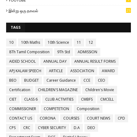
இன்று ஒரு தகவல்
25
TAGS
10
10th Maths
10th Science
11
12
8Th Tamil Composition
9Th Std
ADMISSION
AIDED SCHOOL
ANNUAL DAY
ANNUAL RESULT FORMS
APJ KALAM SPEECH
ARTICLE
ASSOCIATION
AWARD
BEO
BUDGET
Career Guidance
CCE
CEO
Certification
CHILDREN'S MAGAZINE
Children's Movie
CIET
CLASS 6
CLUB ACTIVITIES
CMBFS
CMCELL
COMMISSIONER
COMPETETION
Composition
CONTACT US
CORONA
COURSES
COURT NEWS
CPD
CPS
CRC
CYBER SECURITY
D.A
DEO