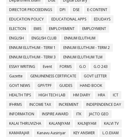
Department Exam
DGE
Digital Library
DIRECTOR PROCEEDINGS
DPI
DSE
E-CONTENT
EDUCATION POLICY
EDUCATIONAL APPS
EDUDAYS
ELECTION
EMIS
EMPLOYEMENT
EMPLOYMENT
ENGLISH
ENGLISH CLUB
ENNUM ELUTHUM
ENNUM ELUTHUM - TERM 1
ENNUM ELUTHUM - TERM 2
ENNUM ELUTHUM - TERM 3
ENNUM ELUTHUM TLM
ESSAY WRITING
Event
FORMS
G.O
G.O 243
Gazette
GENUINENESS CERTIFICATE
GOVT LETTER
GOVT NEWS
GPF/TPF
GUIDES
HAND BOOK
HEALTH TIPS
HIGH TECH LAB
HM DIARY
HRA
ICT
IFHRMS
INCOME TAX
INCREMENT
INDEPENDENCE DAY
INFORMATION
INSPIRE AWARD
ITK
JACTO GEO
KALAI THIRUVIZHA
KALANJIYAM
KALNJIYAM
KALVI TV
KAMARAJAR
Kanavu Aasiriyar
KEY ANSWER
L.O.EXAM