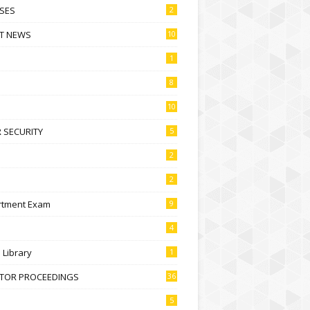
SES
2
T NEWS
10
1
8
10
 SECURITY
5
2
2
rtment Exam
9
4
l Library
1
CTOR PROCEEDINGS
36
5