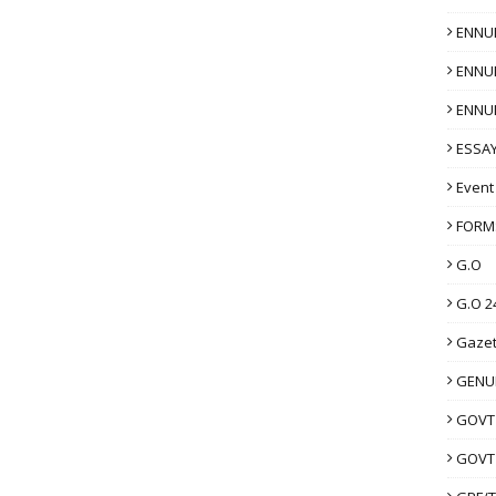
ENNU
ENNU
ENNU
ESSAY
Event
FORM
G.O
G.O 2
Gazet
GENUI
GOVT
GOVT