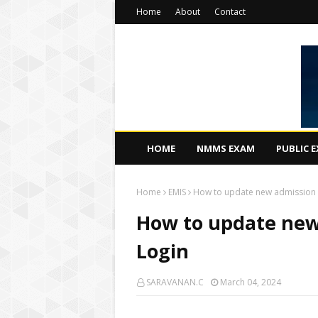
Home
About
Contact
HOME
NMMS EXAM
PUBLIC 
Home
EMIS
How to update new admission i
How to update new
Login
SARAVANAN.C
March 04, 2024