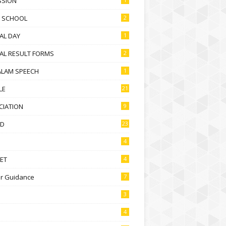
SSION
D SCHOOL
2
AL DAY
1
AL RESULT FORMS
2
ALAM SPEECH
1
LE
21
CIATION
9
D
23
4
ET
4
r Guidance
7
3
4