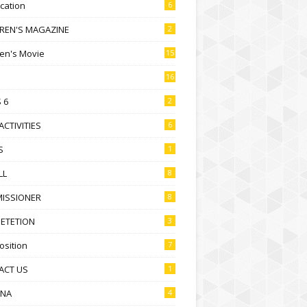
ication
6
DREN'S MAGAZINE
2
ren's Movie
15
16
 6
2
ACTIVITIES
6
S
1
LL
8
ISSIONER
8
ETETION
3
sition
7
ACT US
1
NA
4