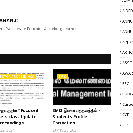
ADMI
AIDE
ANAN.C
ANNU
 - Passionate Educator & Lifelong Learner.
ANNU
APJ K
ARTIC
ASSO
AWAR
RECTOR PROCEEDINGS
EMIS
BEO
BUDG
Caree
-தளத்தில் “ Focused
EMIS இணையத்தளத்தில் -
CCE
ers class Update -
Students Profile
Proceedings
Correction
CEO
 22, 2024
May 20, 2024