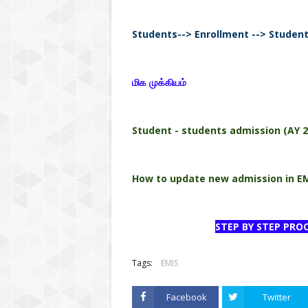
Students--> Enrollment --> Studen
மிக முக்கியம்
Student - students admission (AY 202
How to update new admission in EM
STEP BY STEP PRO
Tags:
EMIS
Facebook
Twitter