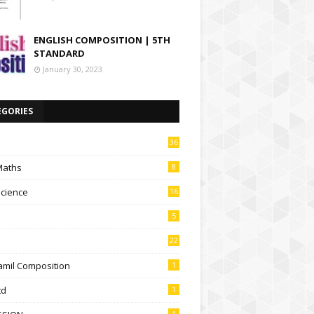
ENGLISH COMPOSITION | 5TH
STANDARD
January 30, 2023
EGORIES
36
Maths
8
Science
16
5
22
amil Composition
1
td
1
1