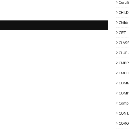
Certif
CHIL
Child
CIET
CLASS
CLUB 
CMBF
CMCE
COMM
COMP
Compo
CONT
CORO