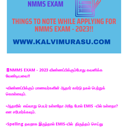
🧾NMMS EXAM - 2023 விண்ணப்பிக்கும்போது கவனிக்க
வேண்டியவை!!
▪️விண்ணப்பிக்கும் மாணவர்களின் ஆதார் கார்டு நகல் பெற்றுக்
கொள்ளவும்.
▪️ஆதாரில் எவ்வாறு பெயர் உள்ளதோ அதே போல் EMIS -யில் உள்ளதா?
என சரிபார்க்கவும்.
▪️Spelling தவறாக இருந்தால் EMIS-யில் திருத்தம் செய்து