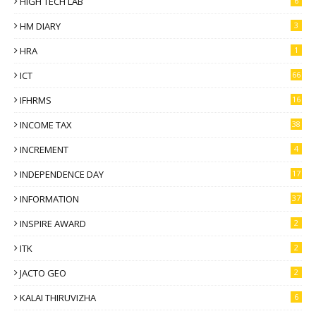
HIGH TECH LAB
6
HM DIARY
3
HRA
1
ICT
66
IFHRMS
16
INCOME TAX
38
INCREMENT
4
INDEPENDENCE DAY
17
INFORMATION
37
INSPIRE AWARD
2
ITK
2
JACTO GEO
2
KALAI THIRUVIZHA
6