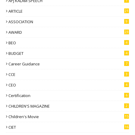
APJ KALAM SPEECH
1
ARTICLE
21
ASSOCIATION
9
AWARD
23
BEO
4
BUDGET
4
Career Guidance
7
CCE
3
CEO
4
Certification
6
CHILDREN'S MAGAZINE
2
Children's Movie
15
CIET
16