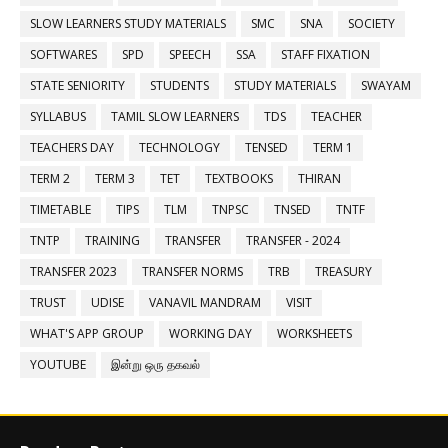
SLOW LEARNERS STUDY MATERIALS
SMC
SNA
SOCIETY
SOFTWARES
SPD
SPEECH
SSA
STAFF FIXATION
STATE SENIORITY
STUDENTS
STUDY MATERIALS
SWAYAM
SYLLABUS
TAMIL SLOW LEARNERS
TDS
TEACHER
TEACHERS DAY
TECHNOLOGY
TENSED
TERM 1
TERM 2
TERM 3
TET
TEXTBOOKS
THIRAN
TIMETABLE
TIPS
TLM
TNPSC
TNSED
TNTF
TNTP
TRAINING
TRANSFER
TRANSFER - 2024
TRANSFER 2023
TRANSFER NORMS
TRB
TREASURY
TRUST
UDISE
VANAVIL MANDRAM
VISIT
WHAT'S APP GROUP
WORKING DAY
WORKSHEETS
YOUTUBE
இன்று ஒரு தகவல்