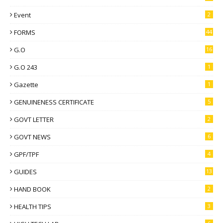
Event
2
FORMS
44
G.O
16
G.O 243
1
Gazette
1
GENUINENESS CERTIFICATE
5
GOVT LETTER
2
GOVT NEWS
6
GPF/TPF
4
GUIDES
13
HAND BOOK
2
HEALTH TIPS
3