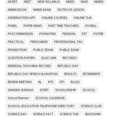
NCERT
NEET
NEW SYLLABUS
NEWS
NHIS
NMMS
NMMS BOOK
NMMS EXAM
NOTES OF LESSON
OBSERVATION APP
ONLINE COURSES
ONLINE TLM
PANEL
PAPER NEWS
PART TIME TEACHERS
PAYBILL
PAYCOMMISSION
PAYMATRIX
PENSION
PET
PGTRB
PRACTICAL
PRESS NEWS
PROFESSIONAL TAX
PROMOTION
PUBLIC EDAM
PUBLIC EXAM
QUESTION PAPERS
QUIZ LINK
RECORDS
REMEDIAL TEACHING RECORD
REPUBLIC DAY
REPUBLIC DAY SPEECH & KAVITHAI
RESULTS
RETIREMENT
REVIEW MEETING
RL
RTE
RTI
RULES
SAMGRA SHIKSHA
SCERT
SCHOLORSHIP
SCHOOL
School Banner
SCHOOL CALENDAR
SCHOOL EDUCATION TELEPHONE DIRECTORY
SCIENCE CLUB
SCIENCE DAY
SCIENCE FACT
SCIENCE TLM
SEAS EXAM