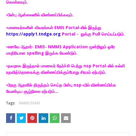
கொள்ளவும்.
▪️பின்பு ஆன்லைனில் விண்ணப்பிக்கவும்.
▪️மாணவர்களின் விவரங்கள் EMIS Portal-லில் இருந்து
https://apply1.tndge.org
Portal - லுக்கு Pull செய்யப்படும்.
▪️எனவே ஆதார்- EMIS- NMMS Application மூன்றிலும் ஒரே
மாதிரியான spelling இருக்க வேண்டும்.
▪️தவறாக இருந்தால் மாணவர் தேர்ச்சி பெற்று nsp Portal-லில் கல்வி
உதவித்தொகைக்கு விண்ணப்பிக்கும்போது சிரமம் ஏற்படும்.
▪️பிறகு ஆதாரில் திருத்தம் செய்த பின்பு nsp-யில் விண்ணப்பிக்க
வேண்டிய சூழ்நிலை ஏற்படும்...
Tags:
NMMS EXAM