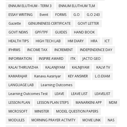
ENNUM ELUTHUM - TERM 3
ENNUM ELUTHUM TLM
ESSAY WRITING
Event
FORMS
G.O
G.O 243
Gazette
GENUINENESS CERTIFICATE
GOVT LETTER
GOVT NEWS
GPF/TPF
GUIDES
HAND BOOK
HEALTH TIPS
HIGH TECH LAB
HM DIARY
HRA
ICT
IFHRMS
INCOME TAX
INCREMENT
INDEPENDENCE DAY
INFORMATION
INSPIRE AWARD
ITK
JACTO GEO
KALAI THIRUVIZHA
KALANJIYAM
KALNJIYAM
KALVI TV
KAMARAJAR
Kanavu Aasiriyar
KEY ANSWER
L.O.EXAM
LANGUAGE LAB
Learning Outcomes
Learning Outcomes Test
LEAVE
LEAVE LIST
LEAVELIST
LESSON PLAN
LESSON PLAN STEPS
MANARKENI APP
MDM
MICROSOFT
MINISTER
MODEL QUESTION PAPERS
MODULES
MORNING PRAYER ACTIVITY
MOVIE LINK
NAS