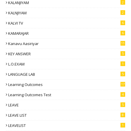
KALANJIYAM
2
KALNJIYAM
2
KALVI TV
6
KAMARAJAR
6
Kanavu Aasiriyar
11
KEY ANSWER
5
L.O.EXAM
1
LANGUAGE LAB
5
Learning Outcomes
17
Learning Outcomes Test
4
LEAVE
5
LEAVE LIST
8
LEAVELIST
1