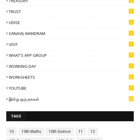
TREASURY
3
TRUST
2
UDISE
2
VANAVIL MANDRAM
1
VISIT
1
WHAT'S APP GROUP
1
WORKING DAY
3
WORKSHEETS
2
YOUTUBE
1
இன்று ஒரு தகவல்
25
TAGS
10
10th Maths
10th Science
11
12