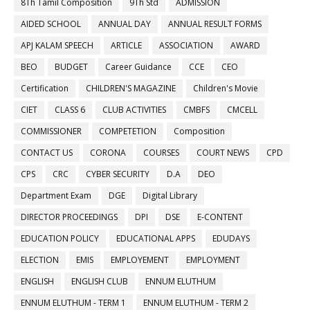
8Th Tamil Composition
9Th Std
ADMISSION
AIDED SCHOOL
ANNUAL DAY
ANNUAL RESULT FORMS
APJ KALAM SPEECH
ARTICLE
ASSOCIATION
AWARD
BEO
BUDGET
Career Guidance
CCE
CEO
Certification
CHILDREN'S MAGAZINE
Children's Movie
CIET
CLASS 6
CLUB ACTIVITIES
CMBFS
CMCELL
COMMISSIONER
COMPETETION
Composition
CONTACT US
CORONA
COURSES
COURT NEWS
CPD
CPS
CRC
CYBER SECURITY
D.A
DEO
Department Exam
DGE
Digital Library
DIRECTOR PROCEEDINGS
DPI
DSE
E-CONTENT
EDUCATION POLICY
EDUCATIONAL APPS
EDUDAYS
ELECTION
EMIS
EMPLOYEMENT
EMPLOYMENT
ENGLISH
ENGLISH CLUB
ENNUM ELUTHUM
ENNUM ELUTHUM - TERM 1
ENNUM ELUTHUM - TERM 2