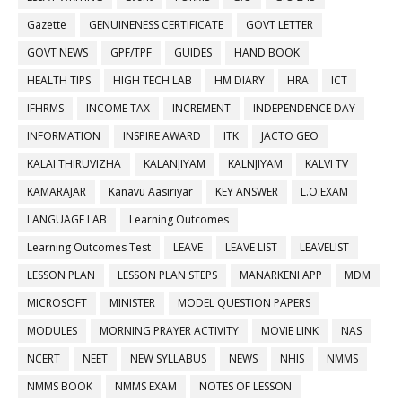
Gazette
GENUINENESS CERTIFICATE
GOVT LETTER
GOVT NEWS
GPF/TPF
GUIDES
HAND BOOK
HEALTH TIPS
HIGH TECH LAB
HM DIARY
HRA
ICT
IFHRMS
INCOME TAX
INCREMENT
INDEPENDENCE DAY
INFORMATION
INSPIRE AWARD
ITK
JACTO GEO
KALAI THIRUVIZHA
KALANJIYAM
KALNJIYAM
KALVI TV
KAMARAJAR
Kanavu Aasiriyar
KEY ANSWER
L.O.EXAM
LANGUAGE LAB
Learning Outcomes
Learning Outcomes Test
LEAVE
LEAVE LIST
LEAVELIST
LESSON PLAN
LESSON PLAN STEPS
MANARKENI APP
MDM
MICROSOFT
MINISTER
MODEL QUESTION PAPERS
MODULES
MORNING PRAYER ACTIVITY
MOVIE LINK
NAS
NCERT
NEET
NEW SYLLABUS
NEWS
NHIS
NMMS
NMMS BOOK
NMMS EXAM
NOTES OF LESSON