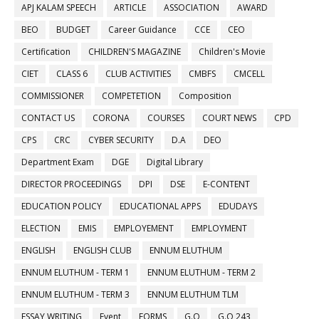
APJ KALAM SPEECH
ARTICLE
ASSOCIATION
AWARD
BEO
BUDGET
Career Guidance
CCE
CEO
Certification
CHILDREN'S MAGAZINE
Children's Movie
CIET
CLASS 6
CLUB ACTIVITIES
CMBFS
CMCELL
COMMISSIONER
COMPETETION
Composition
CONTACT US
CORONA
COURSES
COURT NEWS
CPD
CPS
CRC
CYBER SECURITY
D.A
DEO
Department Exam
DGE
Digital Library
DIRECTOR PROCEEDINGS
DPI
DSE
E-CONTENT
EDUCATION POLICY
EDUCATIONAL APPS
EDUDAYS
ELECTION
EMIS
EMPLOYEMENT
EMPLOYMENT
ENGLISH
ENGLISH CLUB
ENNUM ELUTHUM
ENNUM ELUTHUM - TERM 1
ENNUM ELUTHUM - TERM 2
ENNUM ELUTHUM - TERM 3
ENNUM ELUTHUM TLM
ESSAY WRITING
Event
FORMS
G.O
G.O 243