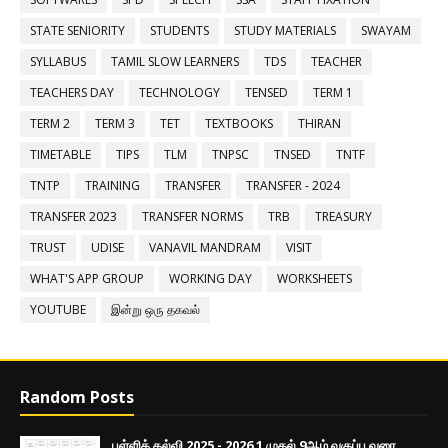
STATE SENIORITY
STUDENTS
STUDY MATERIALS
SWAYAM
SYLLABUS
TAMIL SLOW LEARNERS
TDS
TEACHER
TEACHERS DAY
TECHNOLOGY
TENSED
TERM 1
TERM 2
TERM 3
TET
TEXTBOOKS
THIRAN
TIMETABLE
TIPS
TLM
TNPSC
TNSED
TNTF
TNTP
TRAINING
TRANSFER
TRANSFER - 2024
TRANSFER 2023
TRANSFER NORMS
TRB
TREASURY
TRUST
UDISE
VANAVIL MANDRAM
VISIT
WHAT'S APP GROUP
WORKING DAY
WORKSHEETS
YOUTUBE
இன்று ஒரு தகவல்
Random Posts
பள்ளிக் கல்வி 2025 - 2026 1 முதல் 9ஆம் வகுப்பு வரை