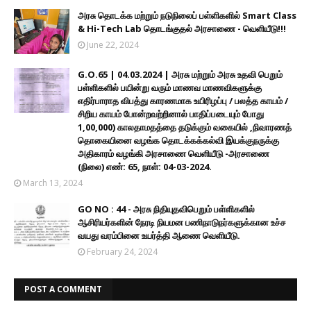
அரசு தொடக்க மற்றும் நடுநிலைப் பள்ளிகளில் Smart Class
& Hi-Tech Lab தொடங்குதல் அரசாணை - வெளியீடு!!!
June 22, 2024
G.O.65 | 04.03.2024 | அரசு மற்றும் அரசு உதவி பெறும்
பள்ளிகளில் பயின்று வரும் மாணவ மாணவிகளுக்கு
எதிர்பாராத விபத்து காரணமாக உயிரிழப்பு / பலத்த காயம் /
சிறிய காயம் போன்றவற்றினால் பாதிப்படையும் போது
1,00,000) காலதாமதத்தை தடுக்கும் வகையில் ,நிவாரணத்
தொகையினை வழங்க தொடக்கக்கல்வி இயக்குநருக்கு
அதிகாரம் வழங்கி அரசாணை வெளியீடு -அரசாணை
(நிலை) எண்: 65, நாள்: 04-03-2024.
March 13, 2024
GO NO : 44 - அரசு நிதியுதவிபெறும் பள்ளிகளில்
ஆசிரியர்களின் நேரடி நியமன பணிநாடுநர்களுக்கான உச்ச
வயது வரம்பினை உயர்த்தி ஆணை வெளியீடு.
February 24, 2024
POST A COMMENT