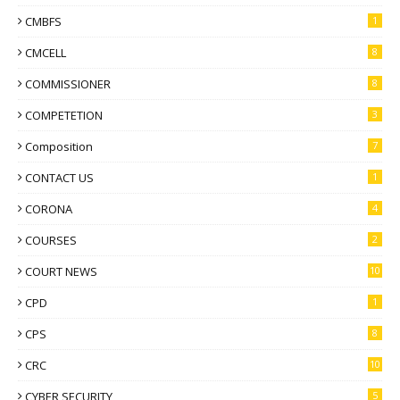
CMBFS
1
CMCELL
8
COMMISSIONER
8
COMPETETION
3
Composition
7
CONTACT US
1
CORONA
4
COURSES
2
COURT NEWS
10
CPD
1
CPS
8
CRC
10
CYBER SECURITY
5