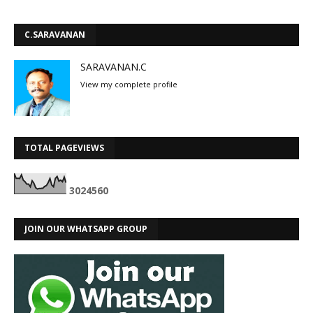
C.SARAVANAN
SARAVANAN.C
View my complete profile
TOTAL PAGEVIEWS
3
0
2
4
5
6
0
JOIN OUR WHATSAPP GROUP