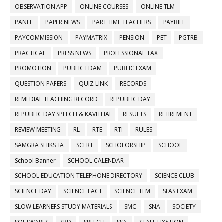
OBSERVATION APP
ONLINE COURSES
ONLINE TLM
PANEL
PAPER NEWS
PART TIME TEACHERS
PAYBILL
PAYCOMMISSION
PAYMATRIX
PENSION
PET
PGTRB
PRACTICAL
PRESS NEWS
PROFESSIONAL TAX
PROMOTION
PUBLIC EDAM
PUBLIC EXAM
QUESTION PAPERS
QUIZ LINK
RECORDS
REMEDIAL TEACHING RECORD
REPUBLIC DAY
REPUBLIC DAY SPEECH & KAVITHAI
RESULTS
RETIREMENT
REVIEW MEETING
RL
RTE
RTI
RULES
SAMGRA SHIKSHA
SCERT
SCHOLORSHIP
SCHOOL
School Banner
SCHOOL CALENDAR
SCHOOL EDUCATION TELEPHONE DIRECTORY
SCIENCE CLUB
SCIENCE DAY
SCIENCE FACT
SCIENCE TLM
SEAS EXAM
SLOW LEARNERS STUDY MATERIALS
SMC
SNA
SOCIETY
SOFTWARES
SPD
SPEECH
SSA
STAFF FIXATION