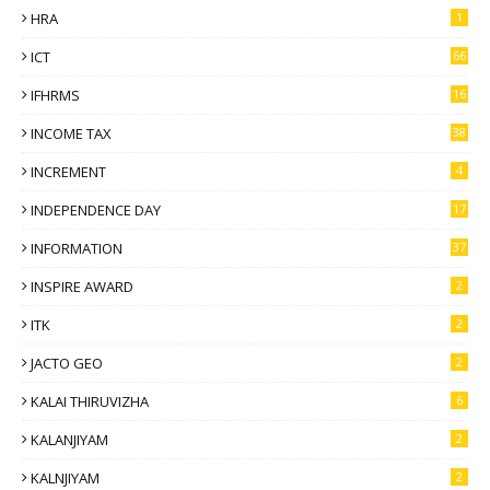
HRA
1
ICT
66
IFHRMS
16
INCOME TAX
38
INCREMENT
4
INDEPENDENCE DAY
17
INFORMATION
37
INSPIRE AWARD
2
ITK
2
JACTO GEO
2
KALAI THIRUVIZHA
6
KALANJIYAM
2
KALNJIYAM
2