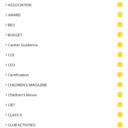
ASSOCIATION
9
AWARD
23
BEO
4
BUDGET
4
Career Guidance
7
CCE
3
CEO
4
Certification
6
CHILDREN'S MAGAZINE
2
Children's Movie
15
CIET
16
CLASS 6
2
CLUB ACTIVITIES
6