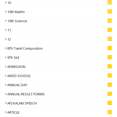
10
36
10th Maths
8
10th Science
16
11
5
12
22
8Th Tamil Composition
1
9Th Std
1
ADMISSION
1
AIDED SCHOOL
2
ANNUAL DAY
1
ANNUAL RESULT FORMS
2
APJ KALAM SPEECH
1
ARTICLE
21