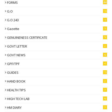
FORMS
44
G.O
16
G.O 243
1
Gazette
1
GENUINENESS CERTIFICATE
5
GOVT LETTER
2
GOVT NEWS
6
GPF/TPF
4
GUIDES
13
HAND BOOK
2
HEALTH TIPS
3
HIGH TECH LAB
6
HM DIARY
3