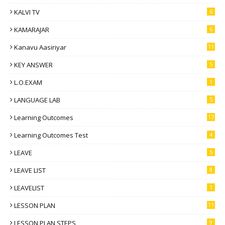
KALVI TV
6
KAMARAJAR
6
Kanavu Aasiriyar
11
KEY ANSWER
5
L.O.EXAM
1
LANGUAGE LAB
5
Learning Outcomes
17
Learning Outcomes Test
4
LEAVE
5
LEAVE LIST
8
LEAVELIST
1
LESSON PLAN
11
LESSON PLAN STEPS
9