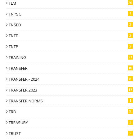
TLM
20
TNPSC
6
TNSED
3
TNTF
2
TNTP
2
TRAINING
21
TRANSFER
10
TRANSFER - 2024
8
TRANSFER 2023
15
TRANSFER NORMS
1
TRB
9
TREASURY
3
TRUST
2