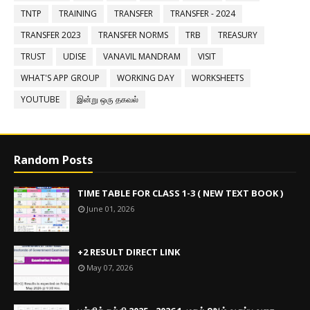
TNTP
TRAINING
TRANSFER
TRANSFER - 2024
TRANSFER 2023
TRANSFER NORMS
TRB
TREASURY
TRUST
UDISE
VANAVIL MANDRAM
VISIT
WHAT'S APP GROUP
WORKING DAY
WORKSHEETS
YOUTUBE
இன்று ஒரு தகவல்
Random Posts
TIME TABLE FOR CLASS 1-3 ( NEW TEXT BOOK )
June 01, 2026
+2 RESULT DIRECT LINK
May 07, 2026