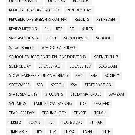
QUESTION PAPERS
QUIZ LINK
RECORDS
REMEDIAL TEACHING RECORD
REPUBLIC DAY
REPUBLIC DAY SPEECH & KAVITHAI
RESULTS
RETIREMENT
REVIEW MEETING
RL
RTE
RTI
RULES
SAMGRA SHIKSHA
SCERT
SCHOLORSHIP
SCHOOL
School Banner
SCHOOL CALENDAR
SCHOOL EDUCATION TELEPHONE DIRECTORY
SCIENCE CLUB
SCIENCE DAY
SCIENCE FACT
SCIENCE TLM
SEAS EXAM
SLOW LEARNERS STUDY MATERIALS
SMC
SNA
SOCIETY
SOFTWARES
SPD
SPEECH
SSA
STAFF FIXATION
STATE SENIORITY
STUDENTS
STUDY MATERIALS
SWAYAM
SYLLABUS
TAMIL SLOW LEARNERS
TDS
TEACHER
TEACHERS DAY
TECHNOLOGY
TENSED
TERM 1
TERM 2
TERM 3
TET
TEXTBOOKS
THIRAN
TIMETABLE
TIPS
TLM
TNPSC
TNSED
TNTF