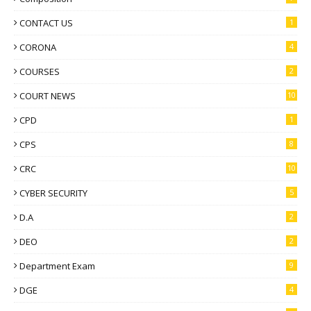
CONTACT US
1
CORONA
4
COURSES
2
COURT NEWS
10
CPD
1
CPS
8
CRC
10
CYBER SECURITY
5
D.A
2
DEO
2
Department Exam
9
DGE
4