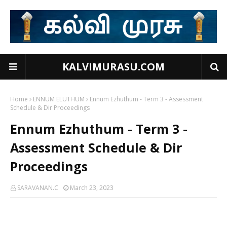
KALVIMURASU.COM
Home
ENNUM ELUTHUM
Ennum Ezhuthum - Term 3 - Assessment
Schedule & Dir Proceedings
Ennum Ezhuthum - Term 3 -
Assessment Schedule & Dir
Proceedings
SARAVANAN.C
March 23, 2023