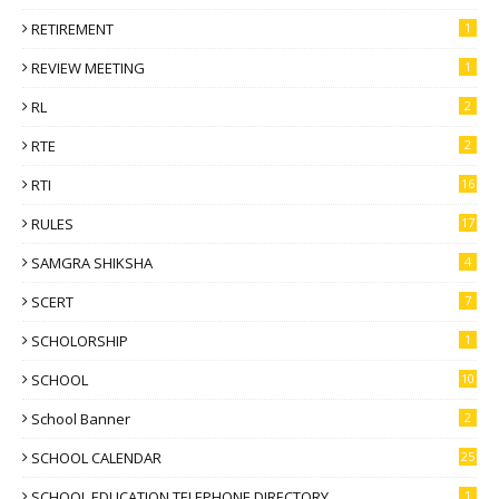
RETIREMENT
1
REVIEW MEETING
1
RL
2
RTE
2
RTI
16
RULES
17
SAMGRA SHIKSHA
4
SCERT
7
SCHOLORSHIP
1
SCHOOL
10
School Banner
2
SCHOOL CALENDAR
25
SCHOOL EDUCATION TELEPHONE DIRECTORY
1