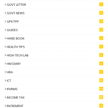
GOVT LETTER
2
GOVT NEWS
6
GPF/TPF
4
GUIDES
13
HAND BOOK
2
HEALTH TIPS
3
HIGH TECH LAB
6
HM DIARY
3
HRA
1
ICT
66
IFHRMS
16
INCOME TAX
38
INCREMENT
4