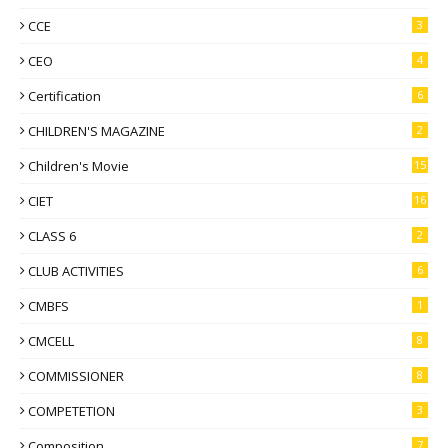
CCE
3
CEO
4
Certification
6
CHILDREN'S MAGAZINE
2
Children's Movie
15
CIET
16
CLASS 6
2
CLUB ACTIVITIES
6
CMBFS
1
CMCELL
8
COMMISSIONER
8
COMPETETION
3
Composition
7