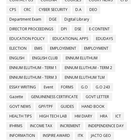
CPS
CRC
CYBER SECURITY
D.A
DEO
Department Exam
DGE
Digital Library
DIRECTOR PROCEEDINGS
DPI
DSE
E-CONTENT
EDUCATION POLICY
EDUCATIONAL APPS
EDUDAYS
ELECTION
EMIS
EMPLOYEMENT
EMPLOYMENT
ENGLISH
ENGLISH CLUB
ENNUM ELUTHUM
ENNUM ELUTHUM - TERM 1
ENNUM ELUTHUM - TERM 2
ENNUM ELUTHUM - TERM 3
ENNUM ELUTHUM TLM
ESSAY WRITING
Event
FORMS
G.O
G.O 243
Gazette
GENUINENESS CERTIFICATE
GOVT LETTER
GOVT NEWS
GPF/TPF
GUIDES
HAND BOOK
HEALTH TIPS
HIGH TECH LAB
HM DIARY
HRA
ICT
IFHRMS
INCOME TAX
INCREMENT
INDEPENDENCE DAY
INFORMATION
INSPIRE AWARD
ITK
JACTO GEO