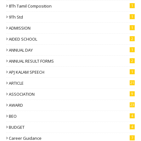
8Th Tamil Composition
1
9Th Std
1
ADMISSION
1
AIDED SCHOOL
2
ANNUAL DAY
1
ANNUAL RESULT FORMS
2
APJ KALAM SPEECH
1
ARTICLE
21
ASSOCIATION
9
AWARD
23
BEO
4
BUDGET
4
Career Guidance
7