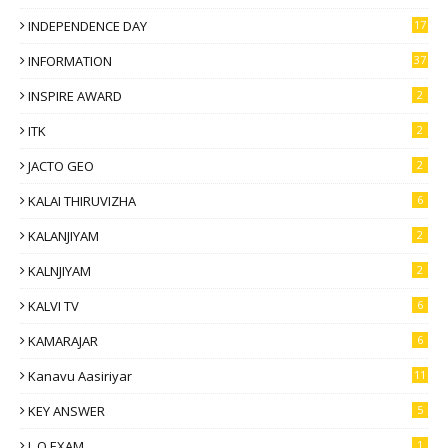
INDEPENDENCE DAY
17
INFORMATION
37
INSPIRE AWARD
2
ITK
2
JACTO GEO
2
KALAI THIRUVIZHA
6
KALANJIYAM
2
KALNJIYAM
2
KALVI TV
6
KAMARAJAR
6
Kanavu Aasiriyar
11
KEY ANSWER
5
L.O.EXAM
1