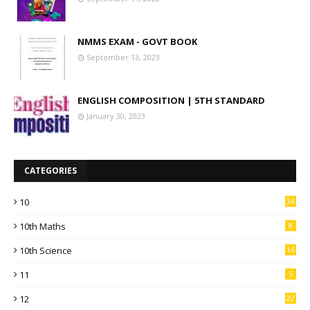
NMMS EXAM - GOVT BOOK
September 13, 2023
ENGLISH COMPOSITION | 5TH STANDARD
January 30, 2023
CATEGORIES
10
36
10th Maths
8
10th Science
16
11
5
12
22