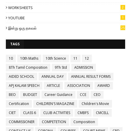
WORKSHEETS
2
YOUTUBE
1
இன்று ஒரு தகவல்
25
TAGS
10
10th Maths
10th Science
11
12
8Th Tamil Composition
9Th Std
ADMISSION
AIDED SCHOOL
ANNUAL DAY
ANNUAL RESULT FORMS
APJ KALAM SPEECH
ARTICLE
ASSOCIATION
AWARD
BEO
BUDGET
Career Guidance
CCE
CEO
Certification
CHILDREN'S MAGAZINE
Children's Movie
CIET
CLASS 6
CLUB ACTIVITIES
CMBFS
CMCELL
COMMISSIONER
COMPETETION
Composition
CONTACT US
CORONA
COURSES
COURT NEWS
CPD