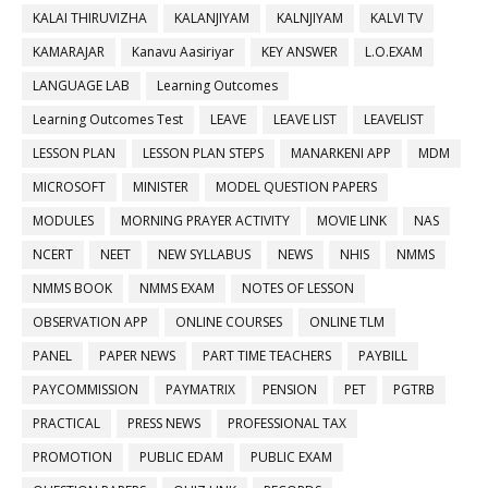
KALAI THIRUVIZHA
KALANJIYAM
KALNJIYAM
KALVI TV
KAMARAJAR
Kanavu Aasiriyar
KEY ANSWER
L.O.EXAM
LANGUAGE LAB
Learning Outcomes
Learning Outcomes Test
LEAVE
LEAVE LIST
LEAVELIST
LESSON PLAN
LESSON PLAN STEPS
MANARKENI APP
MDM
MICROSOFT
MINISTER
MODEL QUESTION PAPERS
MODULES
MORNING PRAYER ACTIVITY
MOVIE LINK
NAS
NCERT
NEET
NEW SYLLABUS
NEWS
NHIS
NMMS
NMMS BOOK
NMMS EXAM
NOTES OF LESSON
OBSERVATION APP
ONLINE COURSES
ONLINE TLM
PANEL
PAPER NEWS
PART TIME TEACHERS
PAYBILL
PAYCOMMISSION
PAYMATRIX
PENSION
PET
PGTRB
PRACTICAL
PRESS NEWS
PROFESSIONAL TAX
PROMOTION
PUBLIC EDAM
PUBLIC EXAM