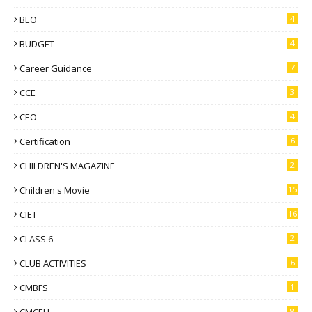
BEO
4
BUDGET
4
Career Guidance
7
CCE
3
CEO
4
Certification
6
CHILDREN'S MAGAZINE
2
Children's Movie
15
CIET
16
CLASS 6
2
CLUB ACTIVITIES
6
CMBFS
1
CMCELL
8