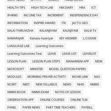
HEALTH TIPS
HIGH TECH LAB
HM DIARY
HRA
ICT
IFHRMS
INCOME TAX
INCREMENT
INDEPENDENCE DAY
INFORMATION
INSPIRE AWARD
ITK
JACTO GEO
KALAI THIRUVIZHA
KALANJIYAM
KALNJIYAM
KALVI TV
KAMARAJAR
Kanavu Aasiriyar
KEY ANSWER
L.O.EXAM
LANGUAGE LAB
Learning Outcomes
Learning Outcomes Test
LEAVE
LEAVE LIST
LEAVELIST
LESSON PLAN
LESSON PLAN STEPS
MANARKENI APP
MDM
MICROSOFT
MINISTER
MODEL QUESTION PAPERS
MODULES
MORNING PRAYER ACTIVITY
MOVIE LINK
NAS
NCERT
NEET
NEW SYLLABUS
NEWS
NHIS
NMMS
NMMS BOOK
NMMS EXAM
NOTES OF LESSON
OBSERVATION APP
ONLINE COURSES
ONLINE TLM
PANEL
PAPER NEWS
PART TIME TEACHERS
PAYBILL