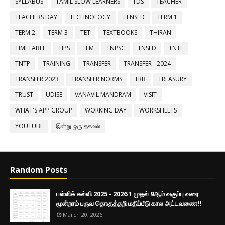
SYLLABUS
TAMIL SLOW LEARNERS
TDS
TEACHER
TEACHERS DAY
TECHNOLOGY
TENSED
TERM 1
TERM 2
TERM 3
TET
TEXTBOOKS
THIRAN
TIMETABLE
TIPS
TLM
TNPSC
TNSED
TNTF
TNTP
TRAINING
TRANSFER
TRANSFER - 2024
TRANSFER 2023
TRANSFER NORMS
TRB
TREASURY
TRUST
UDISE
VANAVIL MANDRAM
VISIT
WHAT'S APP GROUP
WORKING DAY
WORKSHEETS
YOUTUBE
இன்று ஒரு தகவல்
Random Posts
பள்ளிக் கல்வி 2025 - 2026 1 முதல் 9ஆம் வகுப்பு வரை
மூன்றாம் பருவ தொகுத்தறி மதிப்பீடு கால அட்டவணை!!
March 20, 2026