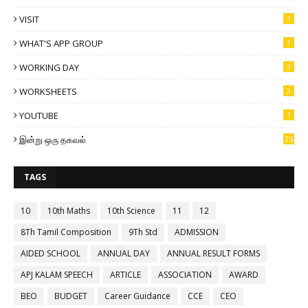
VISIT
1
WHAT'S APP GROUP
1
WORKING DAY
3
WORKSHEETS
2
YOUTUBE
1
இன்று ஒரு தகவல்
25
TAGS
10
10th Maths
10th Science
11
12
8Th Tamil Composition
9Th Std
ADMISSION
AIDED SCHOOL
ANNUAL DAY
ANNUAL RESULT FORMS
APJ KALAM SPEECH
ARTICLE
ASSOCIATION
AWARD
BEO
BUDGET
Career Guidance
CCE
CEO