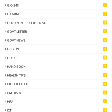
G.O 243
1
Gazette
1
GENUINENESS CERTIFICATE
5
GOVT LETTER
2
GOVT NEWS
6
GPF/TPF
4
GUIDES
13
HAND BOOK
2
HEALTH TIPS
3
HIGH TECH LAB
6
HM DIARY
3
HRA
1
ICT
66