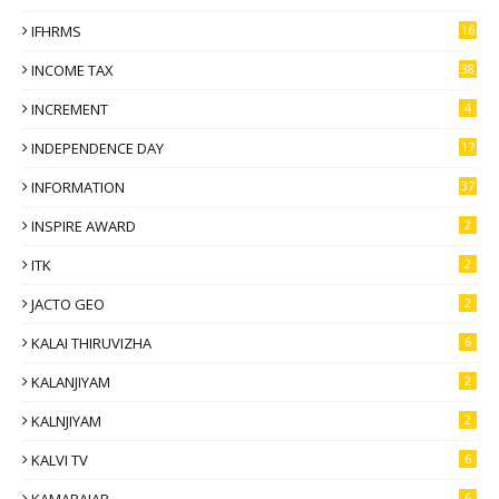
IFHRMS
16
INCOME TAX
38
INCREMENT
4
INDEPENDENCE DAY
17
INFORMATION
37
INSPIRE AWARD
2
ITK
2
JACTO GEO
2
KALAI THIRUVIZHA
6
KALANJIYAM
2
KALNJIYAM
2
KALVI TV
6
KAMARAJAR
6