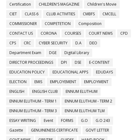
Certification
CHILDREN'S MAGAZINE
Children's Movie
CIET
CLASS 6
CLUB ACTIVITIES
CMBFS
CMCELL
COMMISSIONER
COMPETETION
Composition
CONTACT US
CORONA
COURSES
COURT NEWS
CPD
CPS
CRC
CYBER SECURITY
D.A
DEO
Department Exam
DGE
Digital Library
DIRECTOR PROCEEDINGS
DPI
DSE
E-CONTENT
EDUCATION POLICY
EDUCATIONAL APPS
EDUDAYS
ELECTION
EMIS
EMPLOYEMENT
EMPLOYMENT
ENGLISH
ENGLISH CLUB
ENNUM ELUTHUM
ENNUM ELUTHUM - TERM 1
ENNUM ELUTHUM - TERM 2
ENNUM ELUTHUM - TERM 3
ENNUM ELUTHUM TLM
ESSAY WRITING
Event
FORMS
G.O
G.O 243
Gazette
GENUINENESS CERTIFICATE
GOVT LETTER
GOVT NEWS
GPF/TPF
GUIDES
HAND BOOK