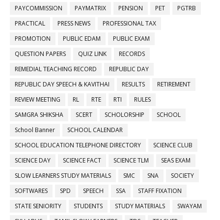
PAYCOMMISSION
PAYMATRIX
PENSION
PET
PGTRB
PRACTICAL
PRESS NEWS
PROFESSIONAL TAX
PROMOTION
PUBLIC EDAM
PUBLIC EXAM
QUESTION PAPERS
QUIZ LINK
RECORDS
REMEDIAL TEACHING RECORD
REPUBLIC DAY
REPUBLIC DAY SPEECH & KAVITHAI
RESULTS
RETIREMENT
REVIEW MEETING
RL
RTE
RTI
RULES
SAMGRA SHIKSHA
SCERT
SCHOLORSHIP
SCHOOL
School Banner
SCHOOL CALENDAR
SCHOOL EDUCATION TELEPHONE DIRECTORY
SCIENCE CLUB
SCIENCE DAY
SCIENCE FACT
SCIENCE TLM
SEAS EXAM
SLOW LEARNERS STUDY MATERIALS
SMC
SNA
SOCIETY
SOFTWARES
SPD
SPEECH
SSA
STAFF FIXATION
STATE SENIORITY
STUDENTS
STUDY MATERIALS
SWAYAM