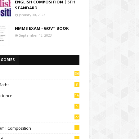
ENGLISH COMPOSITION | 5TH
STANDARD
January 30, 2023
NMMS EXAM - GOVT BOOK
September 13, 2023
EGORIES
36
Maths
8
Science
16
5
22
amil Composition
1
td
1