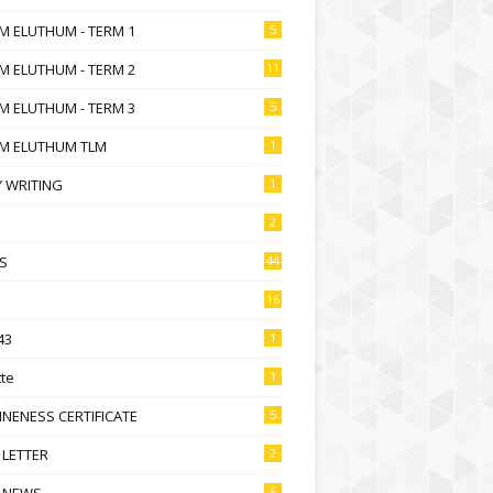
M ELUTHUM - TERM 1
5
M ELUTHUM - TERM 2
11
M ELUTHUM - TERM 3
5
M ELUTHUM TLM
1
 WRITING
1
2
S
44
16
43
1
te
1
NENESS CERTIFICATE
5
 LETTER
2
 NEWS
6