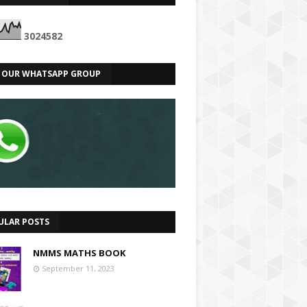
3
0
2
4
5
8
2
N OUR WHATSAPP GROUP
ULAR POSTS
NMMS MATHS BOOK
September 11, 2023