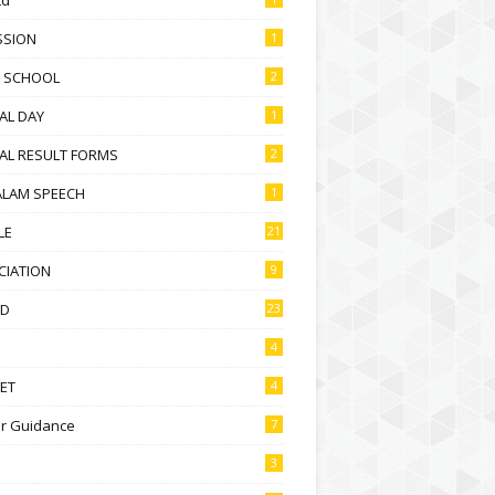
SSION
1
D SCHOOL
2
AL DAY
1
AL RESULT FORMS
2
ALAM SPEECH
1
LE
21
CIATION
9
D
23
4
ET
4
r Guidance
7
3