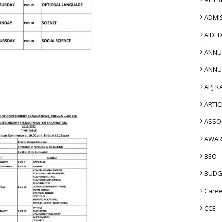
ADMI
AIDE
ANNU
ANNU
APJ K
ARTIC
ASSO
AWAR
BEO
BUDG
Caree
CCE