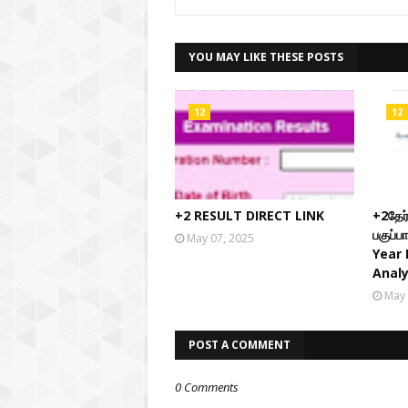
YOU MAY LIKE THESE POSTS
12
12
+2 RESULT DIRECT LINK
+2தேர
பகுப்ப
May 07, 2025
Year 
Analy
May 
POST A COMMENT
0 Comments