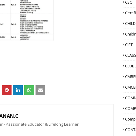
CEO
Certif
CHIL
Child
CIET
CLASS
CLUB 
CMBF
CMCE
COMM
COMP
ANAN.C
Compo
 - Passionate Educator & Lifelong Learner.
CONT