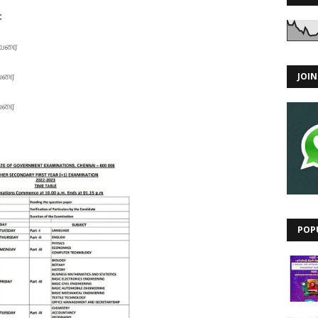
:
 வரை
 வரை
JOI
 வரை
POP