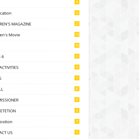
4
ication
6
DREN'S MAGAZINE
2
ren's Movie
15
16
 6
2
ACTIVITIES
6
S
1
LL
8
ISSIONER
8
ETETION
3
sition
7
ACT US
1