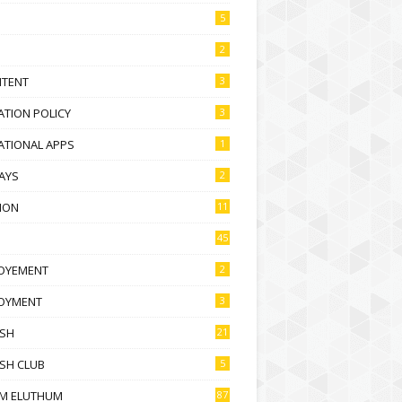
5
2
NTENT
3
TION POLICY
3
ATIONAL APPS
1
AYS
2
ION
11
45
OYEMENT
2
OYMENT
3
ISH
21
SH CLUB
5
M ELUTHUM
87