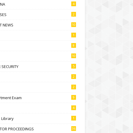
NA
4
SES
2
T NEWS
10
1
8
10
 SECURITY
5
2
2
rtment Exam
9
4
l Library
1
CTOR PROCEEDINGS
36