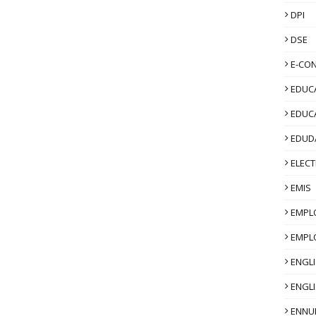
DPI
DSE
E-CO
EDUCA
EDUC
EDUD
ELECT
EMIS
EMPL
EMPL
ENGL
ENGLI
ENNU