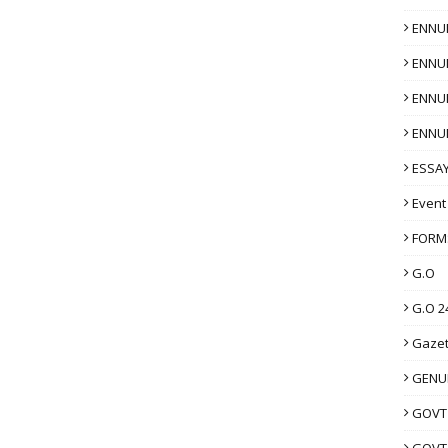
ENNU
ENNU
ENNU
ENNU
ESSAY
Event
FORM
G.O
G.O 2
Gazet
GENUI
GOVT
GOVT