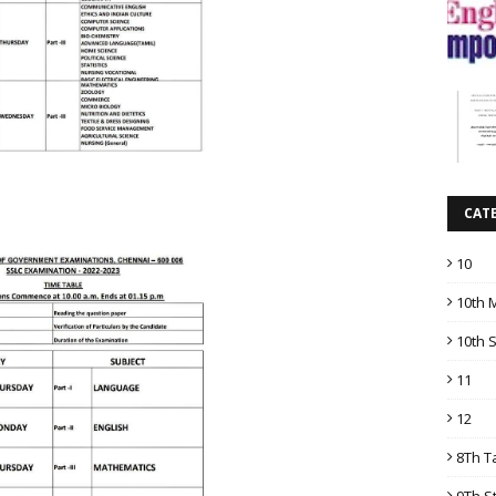
CAT
10
10th 
10th 
11
12
8Th T
9Th S